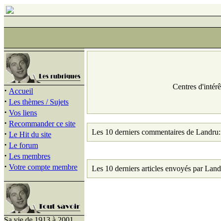
Centres d'intér
·
Accueil
·
Les thèmes / Sujets
·
Vos liens
·
Recommander ce site
Les 10 derniers commentaires de Landru:
·
Le Hit du site
·
Le forum
·
Les membres
·
Votre compte membre
Les 10 derniers articles envoyés par Land
Sa vie de 1913 à 2001