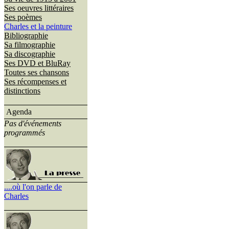
Ses oeuvres littéraires
Ses poèmes
Charles et la peinture
Bibliographie
Sa filmographie
Sa discographie
Ses DVD et BluRay
Toutes ses chansons
Ses récompenses et
distinctions
Agenda
Pas d'événements
programmés
....où l'on parle de
Charles