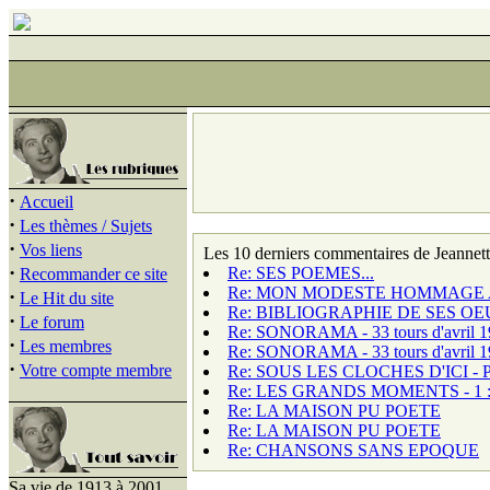
·
Accueil
·
Les thèmes / Sujets
·
Vos liens
Les 10 derniers commentaires de Jeannett
·
Re: SES POEMES...
Recommander ce site
Re: MON MODESTE HOMMAGE 
·
Le Hit du site
Re: BIBLIOGRAPHIE DE SES O
·
Le forum
Re: SONORAMA - 33 tours d'avril 19
·
Les membres
Re: SONORAMA - 33 tours d'avril 19
·
Votre compte membre
Re: SOUS LES CLOCHES D'ICI - 
Re: LES GRANDS MOMENTS - 1 : 
Re: LA MAISON PU POETE
Re: LA MAISON PU POETE
Re: CHANSONS SANS EPOQUE
Sa vie de 1913 à 2001