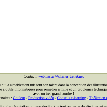
Contact :
webmaster@charles-trenet.net
qui a aimablement mis tout son talent dans la conception des illustratio
ite à outils informatiques pour remédier à mille et un problèmes technique
avec un très grand sourire !
enaires :
Couleur
-
Production vidéo
-
Conseils e-learning
-
Théâtre en e
on (représentation ou reproduction) de tout ou partie du site internet est