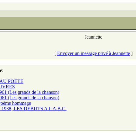
Jeannette
[
Envoyer un message privé à Jeannette
]
e:
AU POETE
EUVRES
61 (Les grands de la chanson)
61 (Les grands de la chanson)
Poème hommage
1938, LES DEBUTS A L'A.B.C.