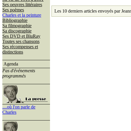
Ses oeuvres littéraires
Ses poèmes
Les 10 derniers articles envoyés par Jeann
Charles et la peinture
Bibliographie
Sa filmographie
Sa discographie
Ses DVD et BluRay
Toutes ses chansons
Ses récompenses et
distinctions
Agenda
Pas d'événements
programmés
....où l'on parle de
Charles