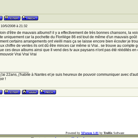
 10/5/2008 à 21:32
loin d'être de mauvais albums!! il y a effectivement de très bonnes chansons, la voi
ute uniquement car la pochette du Florilège 86 est tout de même d'un mauvais goût u
ement certains arrangements ont vieilli mais ça se laisse encore bien écouter je tro
x chiffre de ventes ils ont dû être minces car même si Vrai.. se trouve au compte go
ue ces deux albums ainsi que Il vend des tv aux paysans n'ont pas été réédités en c
mouvoir Vrai Vrai Vrai
______________
 j'ai 22ans, j'habite à Nantes et je suis heureux de pouvoir communiquer avec d'autr
ir !
Powered by
XForum 1.81
by
Trollix
Software