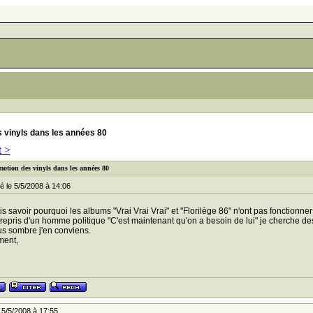
 vinyls dans les années 80
t >
motion des vinyls dans les années 80
 le 5/5/2008 à 14:06
is savoir pourquoi les albums "Vrai Vrai Vrai" et "Florilège 86" n'ont pas fonctionne
repris d'un homme politique "C'est maintenant qu'on a besoin de lui" je cherche d
lus sombre j'en conviens.
ment,
5/5/2008 à 17:55