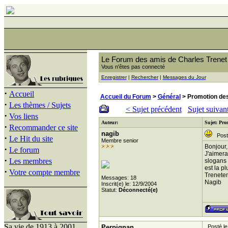
Le Forum des amis de Charles Trenet
Vous n'êtes pas connecté
Enregistrer
|
Rechercher
|
Messages du Jour
·
Accueil
Accueil du Forum
>
Général
> Promotion des
·
Les thèmes / Sujets
< Sujet précédent
Sujet suivan
·
Vos liens
Auteur:
Sujet: Pro
·
Recommander ce site
nagib
Posté
·
Le Hit du site
Membre senior
Bonjour,
·
Le forum
J'aimera
·
Les membres
slogans 
est la p
·
Votre compte membre
Trenete
Messages: 18
Nagib
Inscrit(e) le: 12/9/2004
Statut:
Déconnecté(e)
Sa vie de 1913 à 2001
Perpignan
Posté le 