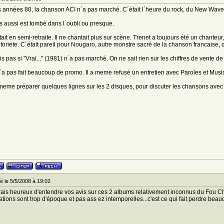
 années 80, la chanson ACI n´a pas marché. C´était l´heure du rock, du New Wave, 
 aussi est tombé dans l´oubli ou presque.
ait en semi-retraite. Il ne chantait plus sur scène. Trenet a toujours été un chanteur,
toriete. C´était pareil pour Nougaro, autre monstre sacré de la chanson francaise
is pas si "Vrai..." (1981) n´a pas marché. On ne sait rien sur les chiffres de vente d
´a pas fait beaucoup de promo. Il a meme refusé un entretien avec Paroles et Mus
meme préparer quelques lignes sur les 2 disques, pour discuter les chansons avec v
 le 5/5/2008 à 19:02
rais heureux d'entendre vos avis sur ces 2 albums relativement inconnus du Fou C
ations sont trop d'époque et pas ass ez intemporelles...c'est ce qui fait perdre bea