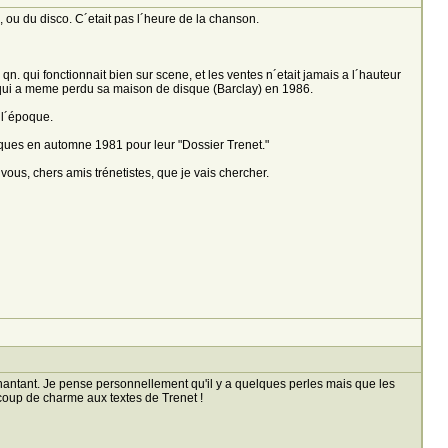
ou du disco. C´etait pas l´heure de la chanson.
 qn. qui fonctionnait bien sur scene, et les ventes n´etait jamais a l´hauteur
, qui a meme perdu sa maison de disque (Barclay) en 1986.
e l´époque.
iques en automne 1981 pour leur "Dossier Trenet."
ous, chers amis trénetistes, que je vais chercher.
hantant. Je pense personnellement qu'il y a quelques perles mais que les
ucoup de charme aux textes de Trenet !