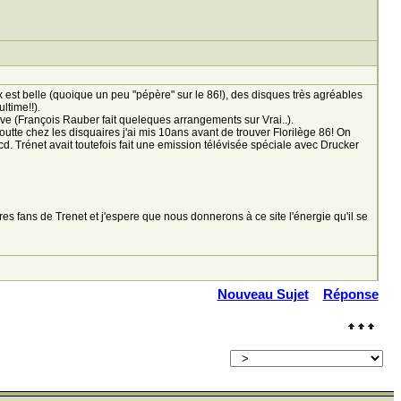
x est belle (quoique un peu "pépère" sur le 86!), des disques très agréables
ltime!!).
uve (François Rauber fait queleques arrangements sur Vrai..).
utte chez les disquaires j'ai mis 10ans avant de trouver Florilège 86! On
d. Trénet avait toutefois fait une emission télévisée spéciale avec Drucker
es fans de Trenet et j'espere que nous donnerons à ce site l'énergie qu'il se
Nouveau Sujet
Réponse