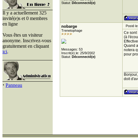
Statut:
Déconnecté(e)
Il y a actuellement 325
invité(e)s et 0 membres
en ligne
nobarge
Posté le
Trenetophage
Ce sont 
Vous êtes un visiteur
(à l'éco
anonyme. Inscrivez-vous
Effectiv
gratuitement en cliquant
Quand au
Messages: 53
notera q
ici
.
Inscrit(e) le: 25/9/2002
pour pro
Statut:
Déconnecté(e)
______
Bonjour,
doit d'avo
·
Panneau