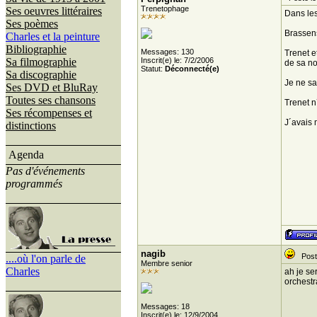
Trenetophage
Ses oeuvres littéraires
Dans les
Ses poèmes
Brassens
Charles et la peinture
Bibliographie
Messages: 130
Trenet et
Sa filmographie
Inscrit(e) le: 7/2/2006
de sa no
Statut:
Déconnecté(e)
Sa discographie
Je ne sa
Ses DVD et BluRay
Toutes ses chansons
Trenet n
Ses récompenses et
J´avais 
distinctions
Agenda
Pas d'événements
programmés
nagib
Posté
....où l'on parle de
Membre senior
Charles
ah je se
orchestr
Messages: 18
Inscrit(e) le: 12/9/2004