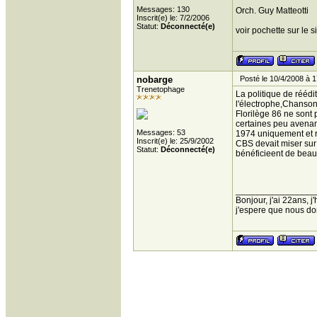
Messages: 130
Orch. Guy Matteotti
Inscrit(e) le: 7/2/2006
Statut:
Déconnecté(e)
voir pochette sur le s
nobarge
Posté le 10/4/2008 à 1
Trenetophage
La politique de réédi
l'électrophe,Chansons
Florilège 86 ne sont 
certaines peu avenant
Messages: 53
1974 uniquement et r
Inscrit(e) le: 25/9/2002
CBS devait miser sur 
Statut:
Déconnecté(e)
bénéficieent de beau
________________
Bonjour, j'ai 22ans, 
j'espere que nous donn