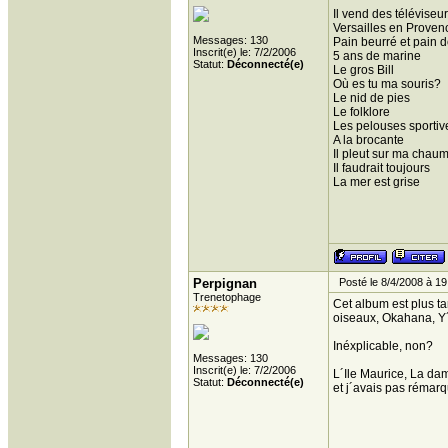
Il vend des télévise
Versailles en Proven
Messages: 130
Pain beurré et pain 
Inscrit(e) le: 7/2/2006
5 ans de marine
Statut:
Déconnecté(e)
Le gros Bill
Où es tu ma souris?
Le nid de pies
Le folklore
Les pelouses sportiv
A la brocante
Il pleut sur ma chau
Il faudrait toujours
La mer est grise
Perpignan
Posté le 8/4/2008 à 19
Trenetophage
Cet album est plus tar
oiseaux, Okahana, Y´
Inéxplicable, non?
Messages: 130
Inscrit(e) le: 7/2/2006
L´Ile Maurice, La dame
Statut:
Déconnecté(e)
et j´avais pas rémarq