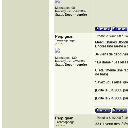
Messages: 98
Inscrit(e) le: 25/9/2002
Statut:
Déconnecté(e)
Perpignan
Posté le 8/4/2008 à 14
Trenetophage
Merci Charles Blond
Encore une rareté à 
Je viens de decouvrir
Messages: 130
Inscrit(e) le: 7/2/2006
" La dame / Les oisea
Statut:
Déconnecté(e)
C´était même une face
de bain)
Savez vous aussi que
[Edité le 8/4/2008 pa
[Edité le 9/4/2008 pa
Perpignan
Posté le 8/4/2008 à 19
Trenetophage
33 t "Il vend des tél