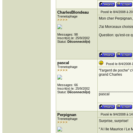
CharlesBlondeau
Posté le 8/4/2008 à 20
Trenetophage
Mon cher Perpignan, 
J'ai Morceaux choisis
Messages: 98
Question: qu'est-ce 
Inscrit(e) le: 25/9/2002
Statut:
Déconnecté(e)
pascal
Posté le 8/4/2008 
Trenetophage
"l'argent de poche" c
grand Charles
Messages: 66
Inscrit(e) le: 25/9/2002
________________
Statut:
Déconnecté(e)
pascal
Perpignan
Posté le 9/4/2008 à 14
Trenetophage
Surprise, surprise!
" A l Ile Maurice / L