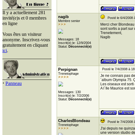
Il y a actuellement 281
nagib
invité(e)s et 0 membres
Posté le 6/4/2008 
Membre senior
en ligne
Merci cher Blondeau p
sont sortis a part sur
Trenetement,
Vous êtes un visiteur
Nagib
anonyme. Inscrivez-vous
Messages: 18
Inscrit(e) le: 12/9/2004
gratuitement en cliquant
Statut:
Déconnecté(e)
ici
.
Perpignan
Posté le 7/4/2008 à 18
Trenetophage
Je ne connais pas de
´album Olympia 75. Qu
·
Panneau
Les oiseaux est sorti 
A l´Ile Maurice est so
Messages: 130
Inscrit(e) le: 7/2/2006
Statut:
Déconnecté(e)
CharlesBlondeau
Posté le 7/4/2008 
Trenetophage
J'ai depuis ne quinz
une version studio d