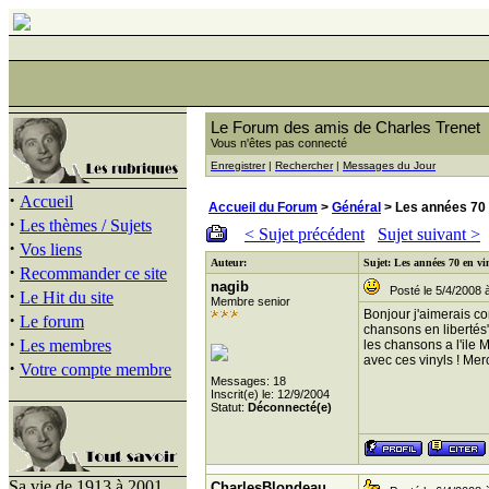
Le Forum des amis de Charles Trenet
Vous n'êtes pas connecté
Enregistrer
|
Rechercher
|
Messages du Jour
·
Accueil
Accueil du Forum
>
Général
> Les années 70 
·
Les thèmes / Sujets
< Sujet précédent
Sujet suivant >
·
Vos liens
Auteur:
Sujet: Les années 70 en vi
·
Recommander ce site
nagib
Posté le 5/4/2008 
·
Le Hit du site
Membre senior
Bonjour j'aimerais co
·
Le forum
chansons en libertés"
·
Les membres
les chansons a l'ile
avec ces vinyls ! Merc
·
Votre compte membre
Messages: 18
Inscrit(e) le: 12/9/2004
Statut:
Déconnecté(e)
Sa vie de 1913 à 2001
CharlesBlondeau