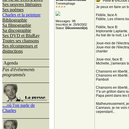
Posté le 6/4/2008 
Trenetophage
Ses oeuvres littéraires
Je peux en faire un bo
Ses poèmes
Charles et la peinture
Fidèle, face A:
Fidèle, Les chiens lo
Bibliographie
Messages: 98
Sa filmographie
Inscrit(e) le: 25/9/2002
Fidèle, face B:
Statut:
Déconnecté(e)
Sa discographie
Implorante Laplante,
Ses DVD et BluRay
Au bal de la nuit, L
Toutes ses chansons
Joue-moi de l'électro
Ses récompenses et
Joue-moi de l'électr
distinctions
chanter
Joue-moi, face B:
Agenda
Michelle, j'aimerais 
Pas d'événements
Chansons en liberté, 
programmés
Chansons en liberté;
Pamboli
Chansons en liberté, 
Y'a un grillon dans 
Papa peint dans les 
Malheureusement, je n
....où l'on parle de
Cannavo, je ne vois r
Charles
cependant...