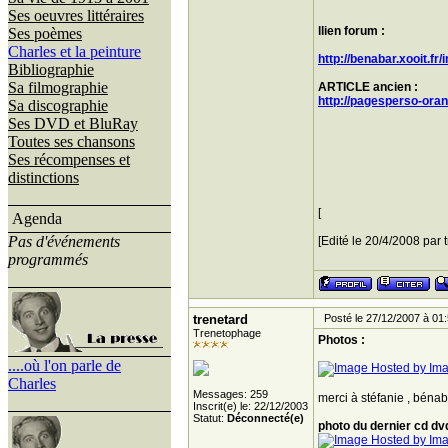
Ses oeuvres littéraires
llien forum :
Ses poèmes
Charles et la peinture
http://benabar.xooit.fr
Bibliographie
Sa filmographie
ARTICLE ancien
:
http://pagesperso-ora
Sa discographie
Ses DVD et BluRay
Toutes ses chansons
Ses récompenses et
distinctions
[
Agenda
Pas d'événements
[Edité le 20/4/2008 par 
programmés
trenetard
Posté le 27/12/2007 à 01
Trenetophage
Photos :
....où l'on parle de
Charles
Messages: 259
merci à stéfanie , bénab
Inscrit(e) le: 22/12/2003
Statut:
Déconnecté(e)
photo du dernier cd dvd