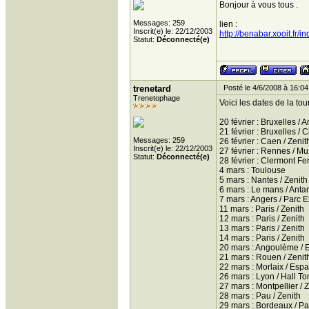
Bonjour à vous tous .
Messages: 259
lien :
Inscrit(e) le: 22/12/2003
http://benabar.xooit.fr/i
Statut:
Déconnecté(e)
trenetard
Posté le 4/6/2008 à 16:04
Trenetophage
Voici les dates de la to
20 février : Bruxelles /
21 février : Bruxelles / 
Messages: 259
26 février : Caen / Zenit
Inscrit(e) le: 22/12/2003
27 février : Rennes / Mu
Statut:
Déconnecté(e)
28 février : Clermont Fe
4 mars : Toulouse
5 mars : Nantes / Zenith
6 mars : Le mans / Anta
7 mars : Angers / Parc 
11 mars : Paris / Zenith
12 mars : Paris / Zenith
13 mars : Paris / Zenith
14 mars : Paris / Zenith
20 mars : Angoulème / 
21 mars : Rouen / Zenit
22 mars : Morlaix / Esp
26 mars : Lyon / Hall To
27 mars : Montpellier / 
28 mars : Pau / Zenith
29 mars : Bordeaux / Pa