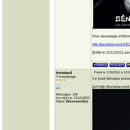
[
Pour davantage d'informa
http://benabar.xooit.fr/f
[Edité le 22/12/2011 par
trenetard
Posté le 17/9/2012 à 19:5
Trenetophage
Ce lundi Bénabar présent
[url=http://benabar.xoo
Messages: 259
Inscrit(e) le: 22/12/2003
Statut:
Déconnecté(e)