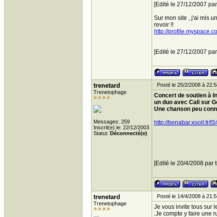
[Edité le 27/12/2007 par
Sur mon site , j'ai mis 
revoir !!
http://profile.myspace.
[Edité le 27/12/2007 par
trenetard
Posté le 25/2/2008 à 22:5
Trenetophage
Concert de soutien à I
un duo avec Cali sur G
Une chanson peu connu
Messages: 259
http://benabar.xooit.fr/
Inscrit(e) le: 22/12/2003
Statut:
Déconnecté(e)
[Edité le 20/4/2008 par 
trenetard
Posté le 14/4/2008 à 21:5
Trenetophage
Je vous invite tous sur 
.Je compte y faire une r