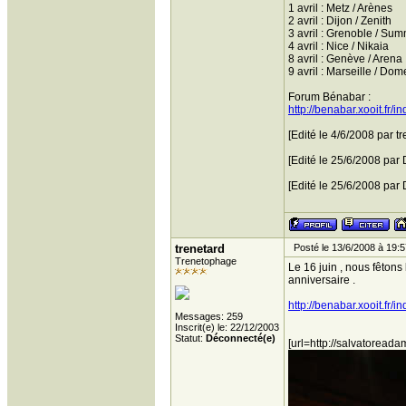
1 avril : Metz / Arènes
2 avril : Dijon / Zenith
3 avril : Grenoble / S
4 avril : Nice / Nikaia
8 avril : Genève / Arena
9 avril : Marseille / Dom
Forum Bénabar :
http://benabar.xooit.fr/i
[Edité le 4/6/2008 par tr
[Edité le 25/6/2008 par
[Edité le 25/6/2008 par
trenetard
Posté le 13/6/2008 à 19:5
Trenetophage
Le 16 juin , nous fêtons
anniversaire .
http://benabar.xooit.fr/i
Messages: 259
Inscrit(e) le: 22/12/2003
Statut:
Déconnecté(e)
[url=http://salvatoread