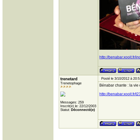
http://benabar.xooit.fr/i
trenetard
Posté le 3/10/2012 à 20:5
Trenetophage
Bénabar chante : la vie 
http://benabar.xooit.fr
Messages: 259
Inscrit(e) le: 22/12/2003
Statut:
Déconnecté(e)