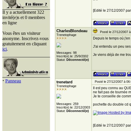
[Edité le 27/12/2007 par
Il y a actuellement 322
invité(e)s et 0 membres
en ligne
CharlesBlondeau
Posté le 27/12/2007 à
Vous êtes un visiteur
Trenetophage
anonyme. Inscrivez-vous
Depuis le temps où j'en e
gratuitement en cliquant
J'ai entendu un peu ses
ici
.
Messages: 98
Je viens déjà de me tro
Inscrit(e) le: 25/9/2002
Statut:
Déconnecté(e)
·
Panneau
trenetard
Posté le 27/12/2007 à 06
Trenetophage
Il est peu connu au QUE
ne fait pas de tournée 
Je te conseille de comm
Messages: 259
pochette du double cd 
Inscrit(e) le: 22/12/2003
Statut:
Déconnecté(e)
[Edité le 27/12/2007 par