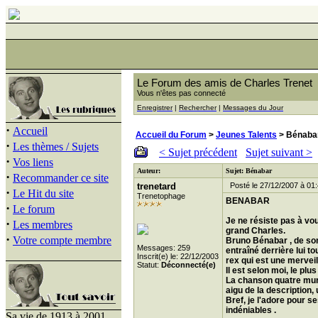
Le Forum des amis de Charles Trenet
Vous n'êtes pas connecté
Enregistrer
|
Rechercher
|
Messages du Jour
·
Accueil
Accueil du Forum
>
Jeunes Talents
> Bénaba
·
Les thèmes / Sujets
< Sujet précédent
Sujet suivant >
·
Vos liens
Auteur:
Sujet: Bénabar
·
Recommander ce site
trenetard
Posté le 27/12/2007 à 01
·
Le Hit du site
Trenetophage
BENABAR
·
Le forum
Je ne résiste pas à vou
·
Les membres
grand Charles.
·
Votre compte membre
Bruno Bénabar , de son 
Messages: 259
entraîné derrière lui t
Inscrit(e) le: 22/12/2003
rex qui est une merveil
Statut:
Déconnecté(e)
Il est selon moi, le pl
La chanson quatre murs
aigu de la description, 
Bref, je l'adore pour s
indéniables .
Sa vie de 1913 à 2001