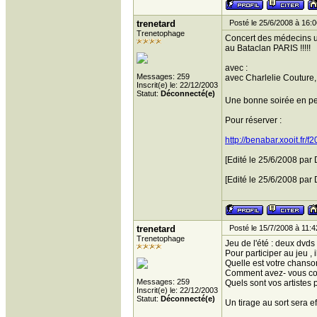
trenetard
Posté le 25/6/2008 à 16:0
Trenetophage
Concert des médecins ur
au Bataclan PARIS !!!!!
avec :
Messages: 259
avec Charlelie Couture,
Inscrit(e) le: 22/12/2003
Statut:
Déconnecté(e)
Une bonne soirée en pe
Pour réserver :
http://benabar.xooit.fr/
[Edité le 25/6/2008 par
[Edité le 25/6/2008 par
trenetard
Posté le 15/7/2008 à 11:4
Trenetophage
Jeu de l'été : deux dvds
Pour participer au jeu , 
Quelle est votre chanso
Comment avez- vous co
Messages: 259
Quels sont vos artistes 
Inscrit(e) le: 22/12/2003
Statut:
Déconnecté(e)
Un tirage au sort sera ef