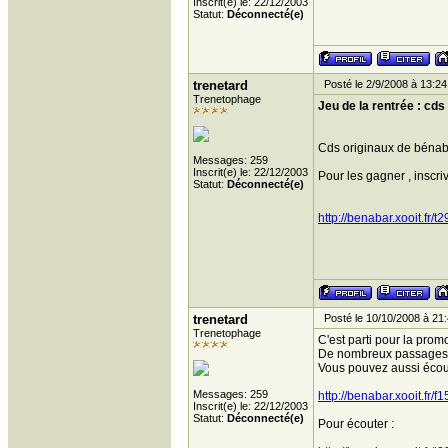
Inscrit(e) le: 22/12/2003
Statut:
Déconnecté(e)
trenetard
Posté le 2/9/2008 à 13:24
Trenetophage
Jeu de la rentrée : cds
Cds originaux de bénabar
Messages: 259
Inscrit(e) le: 22/12/2003
Pour les gagner , inscri
Statut:
Déconnecté(e)
http://benabar.xooit.fr
trenetard
Posté le 10/10/2008 à 21
Trenetophage
C'est parti pour la prom
De nombreux passages mé
Vous pouvez aussi écout
Messages: 259
http://benabar.xooit.fr
Inscrit(e) le: 22/12/2003
Statut:
Déconnecté(e)
Pour écouter :