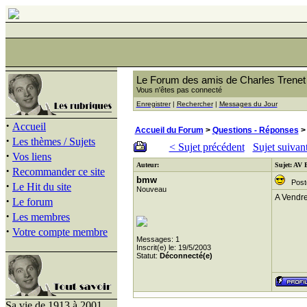
Le Forum des amis de Charles Trenet
Vous n'êtes pas connecté
Enregistrer
|
Rechercher
|
Messages du Jour
·
Accueil
Accueil du Forum
>
Questions - Réponses
>
·
Les thèmes / Sujets
< Sujet précédent
Sujet suivan
·
Vos liens
Auteur:
Sujet: AV
·
Recommander ce site
bmw
Posté 
·
Le Hit du site
Nouveau
A Vendr
·
Le forum
·
Les membres
·
Votre compte membre
Messages: 1
Inscrit(e) le: 19/5/2003
Statut:
Déconnecté(e)
Sa vie de 1913 à 2001