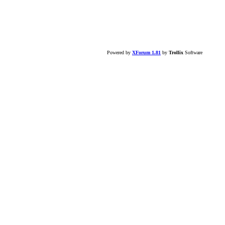
Powered by
XForum 1.81
by
Trollix
Software