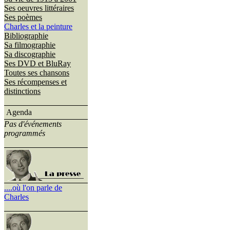
Ses oeuvres littéraires
Ses poèmes
Charles et la peinture
Bibliographie
Sa filmographie
Sa discographie
Ses DVD et BluRay
Toutes ses chansons
Ses récompenses et
distinctions
Agenda
Pas d'événements
programmés
....où l'on parle de
Charles