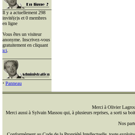
Il y a actuellement 298
invité(e)s et 0 membres
en ligne
Vous êtes un visiteur
anonyme. Inscrivez-vous
gratuitement en cliquant
ici
.
·
Panneau
Merci à Olivier Lagrou 
Merci aussi à Sylvain Massou qui, à plusieurs reprises, a sorti sa bo
Nos part
Conformément au Code de la Propriété Intellectuelle, toute exploitati