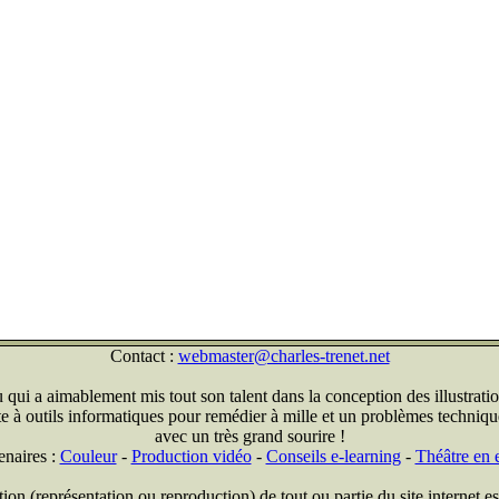
Contact :
webmaster@charles-trenet.net
qui a aimablement mis tout son talent dans la conception des illustratio
ite à outils informatiques pour remédier à mille et un problèmes technique
avec un très grand sourire !
enaires :
Couleur
-
Production vidéo
-
Conseils e-learning
-
Théâtre en e
on (représentation ou reproduction) de tout ou partie du site internet est