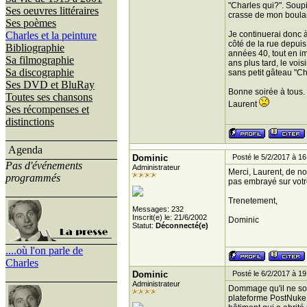
"Charles qui?". Soupi
Ses oeuvres littéraires
crasse de mon boulang
Ses poèmes
Charles et la peinture
Je continuerai donc à
côté de la rue depui
Bibliographie
années 40, tout en im
Sa filmographie
ans plus tard, le vois
Sa discographie
sans petit gâteau "C
Ses DVD et BluRay
Bonne soirée à tous.
Toutes ses chansons
Laurent
Ses récompenses et
distinctions
Agenda
Dominic
Posté le 5/2/2017 à 16
Pas d'événements
Administrateur
Merci, Laurent, de no
programmés
pas embrayé sur votr
Trenetement,
Messages: 232
Inscrit(e) le: 21/6/2002
Dominic
Statut:
Déconnecté(e)
....où l'on parle de
Charles
Dominic
Posté le 6/2/2017 à 19
Administrateur
Dommage qu'il ne soi
plateforme PostNuke q