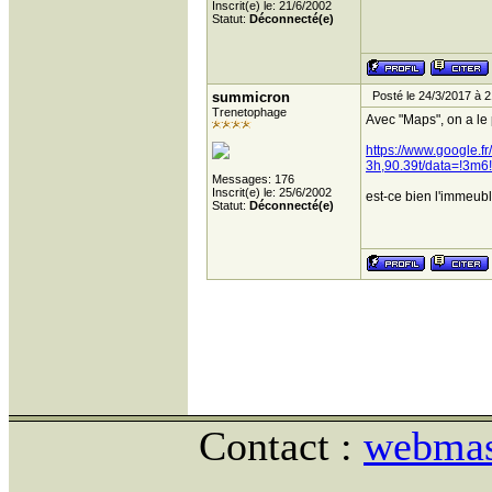
Inscrit(e) le: 21/6/2002
Statut:
Déconnecté(e)
summicron
Posté le 24/3/2017 à 2
Trenetophage
Avec "Maps", on a le
https://www.google.
3h,90.39t/data=!3m
Messages: 176
Inscrit(e) le: 25/6/2002
est-ce bien l'immeub
Statut:
Déconnecté(e)
Contact :
webmast