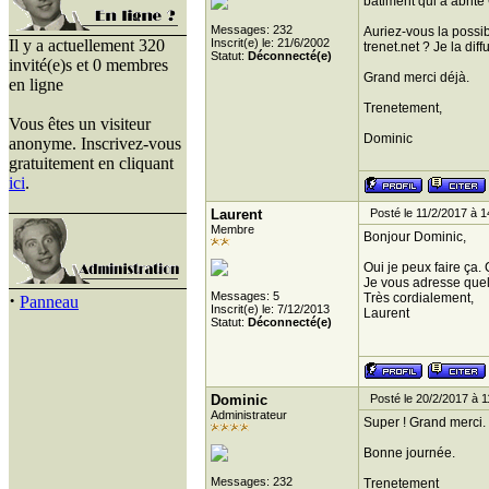
bâtiment qui a abrité
Messages: 232
Auriez-vous la possi
Il y a actuellement 320
Inscrit(e) le: 21/6/2002
trenet.net ? Je la di
Statut:
Déconnecté(e)
invité(e)s et 0 membres
Grand merci déjà.
en ligne
Trenetement,
Vous êtes un visiteur
Dominic
anonyme. Inscrivez-vous
gratuitement en cliquant
ici
.
Laurent
Posté le 11/2/2017 à 1
Membre
Bonjour Dominic,
Oui je peux faire ça. 
Je vous adresse quel
·
Messages: 5
Très cordialement,
Panneau
Inscrit(e) le: 7/12/2013
Laurent
Statut:
Déconnecté(e)
Dominic
Posté le 20/2/2017 à 1
Administrateur
Super ! Grand merci.
Bonne journée.
Messages: 232
Trenetement