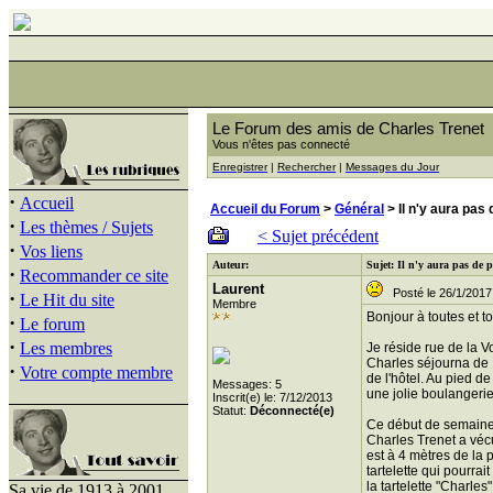
Le Forum des amis de Charles Trenet
Vous n'êtes pas connecté
Enregistrer
|
Rechercher
|
Messages du Jour
·
Accueil
Accueil du Forum
>
Général
> Il n'y aura pas 
·
Les thèmes / Sujets
< Sujet précédent
·
Vos liens
Auteur:
Sujet: Il n'y aura pas de p
·
Recommander ce site
Laurent
Posté le 26/1/2017
·
Le Hit du site
Membre
Bonjour à toutes et t
·
Le forum
·
Les membres
Je réside rue de la V
Charles séjourna de 
·
Votre compte membre
de l'hôtel. Au pied de
Messages: 5
une jolie boulangeri
Inscrit(e) le: 7/12/2013
Statut:
Déconnecté(e)
Ce début de semaine, 
Charles Trenet a vécu
est à 4 mètres de la 
tartelette qui pourra
la tartelette "Charle
Sa vie de 1913 à 2001