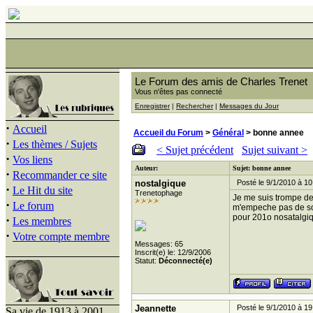
Le Forum des amis de Charles Trenet
Vous n'êtes pas connecté
Enregistrer
|
Rechercher
|
Messages du Jour
·
Accueil
Accueil du Forum
>
Général
> bonne annee
·
Les thèmes / Sujets
< Sujet précédent
Sujet suivant >
·
Vos liens
Auteur:
Sujet: bonne annee
·
Recommander ce site
nostalgique
Posté le 9/1/2010 à 10
·
Le Hit du site
Trenetophage
Je me suis trompe de 
·
Le forum
m'empeche pas de so
pour 201o nosatalgi
·
Les membres
·
Votre compte membre
Messages: 65
Inscrit(e) le: 12/9/2006
Statut:
Déconnecté(e)
Jeannette
Posté le 9/1/2010 à 19
Sa vie de 1913 à 2001