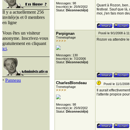
Messages: 98
Quant à Rozon, ben... 
Inscrit(e) le: 25/9/2002
festival. Sauf que là
Statut:
Déconnecté(e)
Il y a actuellement 256
moi, j'en fais mon deu
invité(e)s et 0 membres
en ligne
Vous êtes un visiteur
Perpignan
Posté le 9/1/2008 à 11
anonyme. Inscrivez-vous
Trenetophage
Rozon va attendre le 
gratuitement en cliquant
ici
.
Messages: 130
Inscrit(e) le: 7/2/2006
Statut:
Déconnecté(e)
·
Panneau
CharlesBlondeau
Posté le 11/1/2008
Trenetophage
Il aurait effectiveme
l'attente propice pou
Messages: 98
Inscrit(e) le: 25/9/2002
Statut:
Déconnecté(e)