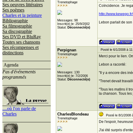
Trenetophage
Ses oeuvres littéraires
Coïncidence. Je rega
Ses poèmes
http://www.kewego.fr
Charles et la peinture
Bibliographie
Messages: 98
Lebon parlait de son l
Inscrit(e) le: 25/9/2002
Sa filmographie
Statut:
Déconnecté(e)
Sa discographie
Ses DVD et BluRay
Toutes ses chansons
Ses récompenses et
Perpignan
Posté le 6/1/2008 à 11
distinctions
Trenetophage
Merci pour le lien. On
Agenda
Lebon a raconté:
Pas d'événements
Messages: 130
"Il y a encore des in
Inscrit(e) le: 7/2/2006
programmés
Statut:
Déconnecté(e)
"Trenet devait travai
"Tous les matins il t
la chanson. Tous les 
....où l'on parle de
Charles
CharlesBlondeau
Posté le 8/1/2008 
Trenetophage
De l'espoir, heureus
J'ai été surpris d'en