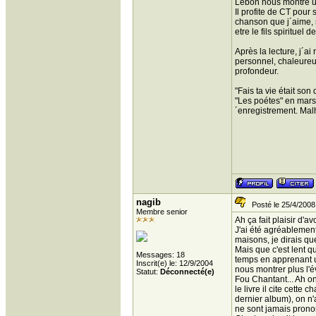
Lebon nous montre un
Il profite de CT pour
chanson que j´aime, s
etre le fils spirituel 
Après la lecture, j´ai
personnel, chaleureux
profondeur.
"Fais ta vie était so
"Les poétes" en mars
´enregistrement. Mal
nagib
Posté le 25/4/2008
Membre senior
Ah ça fait plaisir d'a
J'ai été agréablemen
maisons, je dirais que
Mais que c'est lent qu
Messages: 18
temps en apprenant u
Inscrit(e) le: 12/9/2004
nous montrer plus l'
Statut:
Déconnecté(e)
Fou Chantant... Ah on
le livre il cite cett
dernier album), on n'
ne sont jamais pronon