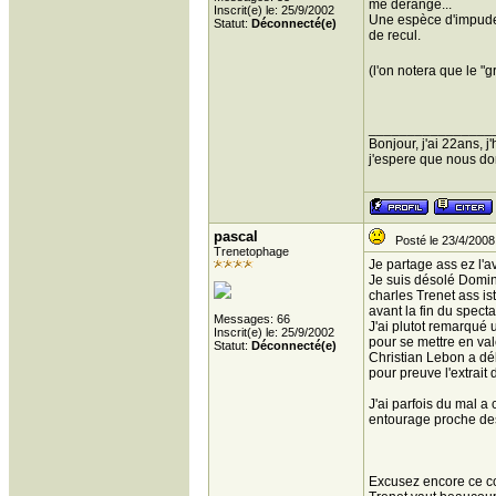
me dérange...
Inscrit(e) le: 25/9/2002
Une espèce d'impudeu
Statut:
Déconnecté(e)
de recul.
(l'on notera que le "g
________________
Bonjour, j'ai 22ans, 
j'espere que nous donn
pascal
Posté le 23/4/2008
Trenetophage
Je partage ass ez l'a
Je suis désolé Domini
charles Trenet ass ist
avant la fin du spect
Messages: 66
J'ai plutot remarqué
Inscrit(e) le: 25/9/2002
pour se mettre en val
Statut:
Déconnecté(e)
Christian Lebon a dé
pour preuve l'extrait
J'ai parfois du mal
entourage proche de
Excusez encore ce cou