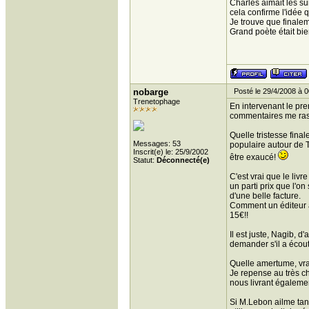
Charles aimait les sur
cela confirme l'idée q
Je trouve que finalem
Grand poète était bie
nobarge
Posté le 29/4/2008 à 0
Trenetophage
En intervenant le prem
commentaires me ras
Quelle tristesse fina
Messages: 53
populaire autour de T
Inscrit(e) le: 25/9/2002
être exaucé!
Statut:
Déconnecté(e)
C'est vrai que le liv
un parti prix que l'on
d'une belle facture.
Comment un éditeur a
15€!!
Il est juste, Nagib, d
demander s'il a écouté
Quelle amertume, vr
Je repense au très ch
nous livrant égalemen
Si M.Lebon ailme tant 