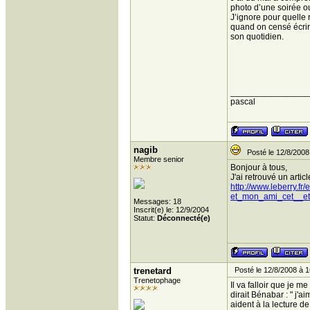
photo d’une soirée ou
J’ignore pour quelle
quand on censé écrir
son quotidien.
________________
pascal
nagib
Posté le 12/8/2008
Membre senior
Bonjour à tous,
J'ai retrouvé un arti
http://www.leberry.fr
et_mon_ami_cet__
Messages: 18
Inscrit(e) le: 12/9/2004
Statut:
Déconnecté(e)
trenetard
Posté le 12/8/2008 à 1
Trenetophage
Il va falloir que je m
dirait Bénabar : " j'a
aident à la lecture d