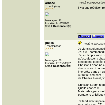
arnaze
Posté le 24/1/2008 à 0
Trenetophage
Il y a une réédition
Messages: 21
Inscrit(e) le: 6/3/2006
Statut:
Déconnecté(e)
pascal
Posté le 19/4/2008
Trenetophage
Je viens seulement d'
J'ai été... comment di
J'ai eu l'impression q
qu'acquiescer a chaq
Messages: 66
fond de ma pensée, j'a
Inscrit(e) le: 25/9/2002
Christian Lebon ne conn
Statut:
Déconnecté(e)
chanson archi connu 
interprête dans un spec
Autre fait amusant ;-
de Charles Trenet, v
Christian Lebon a eu
Quelle chance !!
Mais hélas, personell
purgatoire artistique 
J'attend avec impatie
rencontre avec CT.