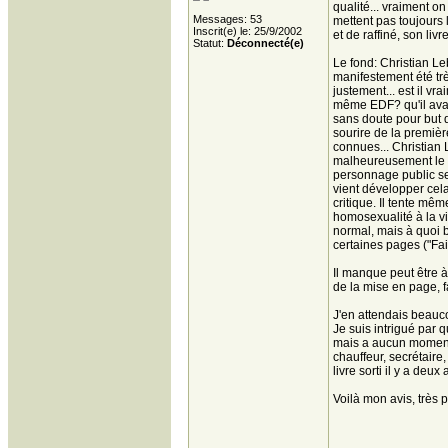
qualité... vraiment o
Messages: 53
mettent pas toujours 
Inscrit(e) le: 25/9/2002
et de raffiné, son liv
Statut:
Déconnecté(e)
Le fond: Christian Le
manifestement été trè
justement... est il vr
même EDF? qu'il avait
sans doute pour but 
sourire de la premiè
connues... Christian
malheureusement le st
personnage public se
vient développer cela
critique. Il tente mê
homosexualité à la vi
normal, mais à quoi b
certaines pages ("Fais
Il manque peut être à 
de la mise en page, fai
J'en attendais beauco
Je suis intrigué par 
mais a aucun moment l
chauffeur, secrétair
livre sorti il y a de
Voilà mon avis, très 