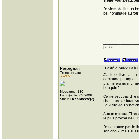
Trenet vaut beaucoup
Je viens de lire un b
bel hommage au fou ch
________________
pascal
Perpignan
Posté le 24/4/2008 à 1
Trenetophage
J´ai lu ce livre tant
demande pourquoi a-t-
J´aimerais quand même
bouquin?
Messages: 130
Inscrit(e) le: 7/2/2006
Ca ne veut pas dire q
Statut:
Déconnecté(e)
chapitres sur leurs v
La visite de Trenet c
Aucun mot sur El ass
le plus proche de CT
Je ne trouve pas le l
son choix, mais aussi