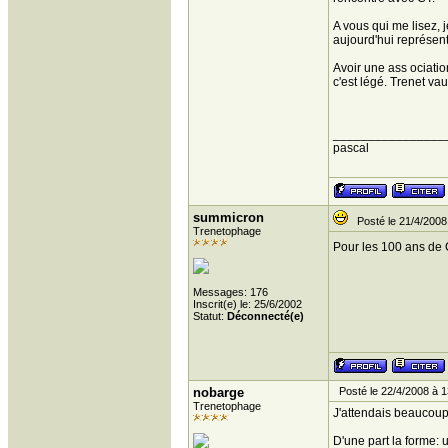
A vous qui me lisez, 
aujourd'hui représent
Avoir une ass ociation
c'est légé. Trenet va
________________
pascal
summicron
Posté le 21/4/2008
Trenetophage
Pour les 100 ans de C
Messages: 176
Inscrit(e) le: 25/6/2002
Statut:
Déconnecté(e)
nobarge
Posté le 22/4/2008 à 1
Trenetophage
J'attendais beaucoup 
D'une part la forme: 