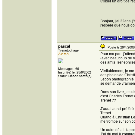
utiliser un droit de 
________________
Bonjour, j'ai 22ans, 
j'espere que nous donn
pascal
Posté le 29/4/2008
Trenetophage
Pour ma part, j’atten
(avec beaucoup de ma
des amis Trenephiles 
Messages: 66
Véritablement, je me
Inscrit(e) le: 25/9/2002
des photos de Christ
Statut:
Déconnecté(e)
Lebon photographié av
se demande vraiment 
Dans son livre, je sui
c’est Charles Trenet 
Trenet ??
J’aurai aussi préféré
Trenet.
Quand à Christian Lebo
me trompe sur son c
Un autre détail frapp
J’ai du mal à compren