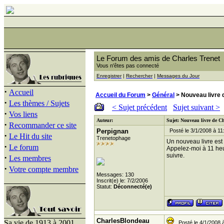
Le Forum des amis de Charles Trenet
Vous n'êtes pas connecté
Enregistrer
|
Rechercher
|
Messages du Jour
·
Accueil
Accueil du Forum
>
Général
> Nouveau livre 
·
Les thèmes / Sujets
< Sujet précédent
Sujet suivant >
·
Vos liens
Auteur:
Sujet: Nouveau livre de C
·
Recommander ce site
Perpignan
Posté le 3/1/2008 à 11
·
Le Hit du site
Trenetophage
Un nouveau livre est 
·
Le forum
Appelez-moi à 11 heur
suivre.
·
Les membres
·
Votre compte membre
Messages: 130
Inscrit(e) le: 7/2/2006
Statut:
Déconnecté(e)
CharlesBlondeau
Sa vie de 1913 à 2001
Posté le 4/1/2008 