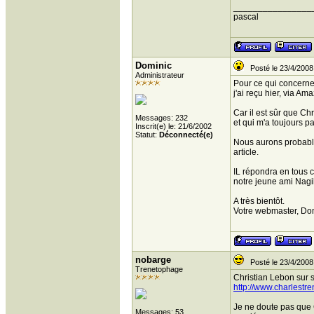
________________
pascal
Dominic
Posté le 23/4/2008
Administrateur
Pour ce qui concerne
j'ai reçu hier, via Am
Car il est sûr que Ch
Messages: 232
et qui m'a toujours p
Inscrit(e) le: 21/6/2002
Statut:
Déconnecté(e)
Nous aurons probable
article.
IL répondra en tous c
notre jeune ami Nagib
A très bientôt.
Votre webmaster, Do
nobarge
Posté le 23/4/2008
Trenetophage
Christian Lebon sur s
http://www.charlestre
Je ne doute pas que 
Messages: 53