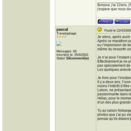
________________
Bonjour, j'ai 22ans, 
j'espere que nous donn
pascal
Posté le 22/4/2008
Trenetophage
Je viens, après avoir
Après ce marathon pou
eu l’impression de te
même du ressortir un 
Messages: 66
Inscrit(e) le: 25/9/2002
Je n’ai pour l’instan
Statut:
Déconnecté(e)
Effectivement je ne p
pas spécialement de b
Les quelques anecdot
Je livre pour l’inssta
Il y a deux ans, l’ou
moins l’intérêt d’êtr
Lebon, ne présentant 
passionnante dans les
Hélas, pour le moment
d’un des plus grands
Tu as raison Nobarge,
photos que j’ai pu vo
pensai qu’ils étaient