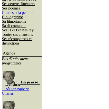
Ses oeuvres littéraires
Ses poèmes
Charles et la peinture
Bibliographie
Sa filmographie
Sa discographie
Ses DVD et BluRay
Toutes ses chansons
Ses récompenses et
distinctions
Agenda
Pas d'événements
programmés
....où l'on parle de
Charles