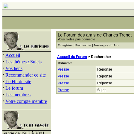
Le Forum des amis de Charles Trenet
Vous n'êtes pas connecté
Enregistrer
|
Rechercher
|
Messages du Jour
·
Accueil
Accueil du Forum
> Rechercher
·
Les thèmes / Sujets
Rechercher
·
Vos liens
Presse
Réponse
·
Recommander ce site
Presse
Réponse
·
Le Hit du site
Presse
Réponse
·
Le forum
Presse
Sujet
·
Les membres
·
Votre compte membre
Sa vie de 1913 à 2001