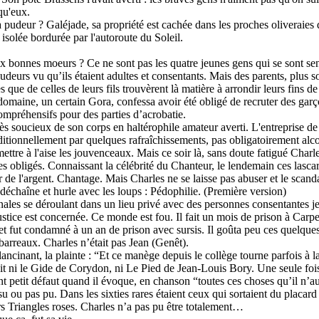
qu'eux.
a pudeur ? Galéjade, sa propriété est cachée dans les proches oliveraies
isolée bordurée par l'autoroute du Soleil.
ux bonnes moeurs ? Ce ne sont pas les quatre jeunes gens qui se sont sen
udeurs vu qu’ils étaient adultes et consentants. Mais des parents, plus 
s que de celles de leurs fils trouvèrent là matière à arrondir leurs fins d
domaine, un certain Gora, confessa avoir été obligé de recruter des garç
ompréhensifs pour des parties d’acrobatie.
rès soucieux de son corps en haltérophile amateur averti. L'entreprise d
ditionnellement par quelques rafraîchissements, pas obligatoirement alco
mettre à l'aise les jouvenceaux. Mais ce soir là, sans doute fatigué Char
es obligés. Connaissant la célébrité du Chanteur, le lendemain ces lasca
er de l'argent. Chantage. Mais Charles ne se laisse pas abuser et le scanda
 déchaîne et hurle avec les loups : Pédophilie. (Première version)
ales se déroulant dans un lieu privé avec des personnes consentantes je
ustice est concernée. Ce monde est fou. Il fait un mois de prison à Carp
 et fut condamné à un an de prison avec sursis. Il goûta peu ces quelque
 barreaux. Charles n’était pas Jean (Genêt).
lancinant, la plainte : “Et ce manège depuis le collège tourne parfois à l
ait ni le Gide de Corydon, ni Le Pied de Jean-Louis Bory. Une seule fois
t petit défaut quand il évoque, en chanson “toutes ces choses qu’il n’a
u ou pas pu. Dans les sixties rares étaient ceux qui sortaient du placard
rs Triangles roses. Charles n’a pas pu être totalement…