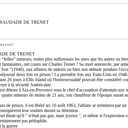
 SAUDADE DE TRENET
014 à 14:27
ADE DE TRENET
“folles” rumeurs, toutes plus sulfureuses les unes que les autres ou bie
fantaisistes, ont couru sur Charles Trenet ? Sa mort annoncée, par anti
s Soir "(1940), aux affaires de mœurs ou bien son attitude pendant l'occ
séjourné deux fois en prison ! La première fois aux Etats-Unis en 1948. 
ant 26 jours à Ellis Island oú l'homosexualité pouvait être considéré 
eure à la sécurité Américaine.
 est détenu à Aix-en-Provence sous le chef d'accusation d'attentats aux 
 quatre mineurs de moins de 21 ans, son chauffeur de l'époque aurait se
rs de prison, il est libéré les 10 août 1963, l'affaire se terminera par un 
émoignèrent leur soutien durant sa détention .
et disait qu'il " n'était pas gay, mais joyeux ", et même si l'expression e
certainement pas pédophile.
la guerre