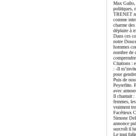
Max Gallo, à
politiques, 
TRENET ne f
comme inter
charme des 
déplaire à 
Dans ces co
notre Douce
hommes conv
nombre de ch
comprendre, 
Citations :
: -Il m’inv
pour gendre
Puis de nous
Peyrefitte.
avec amuse
Il chantait 
femmes, les
vraiment tr
Facétieux C
Simone Dela
annonce pub
surcroît il h
Le tout foll