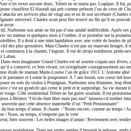
Pour n’en vexer aucune donc, Trénet ne se maria pas. Logique. Il fut, pa
n jeune chauffeur El Hassidi qui prit comme prénom l’un de ceux de Cha
s’attacha ses services plus de vingt ans et en fit son secrétaire (Charles 
 légataire universel. Charles avait peut être trouvé un fils qu’il ne pouvait
t avoir.
ctif, Narbonne son amie ne fut pas d’une amitié indéfectible. Après ses
avec un mineur et quelques mois à l’ombre, il se promène sur la promena
leillées. Il a droit à une mini lapidation avec une volée de boules de p
a clef des plus grossières. Mais Charles n’est pas un mauvais bougre, il re
t continuera à la chanter, l’ingrate. Il eut de (trop) nombreux petits-ne
ez Labau.
. Dans mon imaginaire Grand Charles est né sourire coquin aux lèvres, 
 qu’il a conservé, ce bon vivant, cet octogénaire courageusement ass umé
nne étoile de maman Marie-Louise l’an de grâce 1913. L’Antoine aîné ét
r le parrainer et Louise le pouponner. A 7 ans boom, son coeur fait bo
 jouer en solo du violon à Perpignan. Narbonne sera féminine, trop fém
ive c’est un gynécée qui cerne le petit et le surprotège. Sa vie durant il
r rouge. Côté sentimental Trénet ne fut guère souriant. Il est pensionn
gieux à Béziers “l’école était libre mais pas moi” laissera-t-il tomber fatal
souvenir que cette absence maternelle d’un “Petit Pensionnaire”
 du bon temps d’antan. Il chante : "Rions encore, comme au temps / A
sse / Nous, au temps, n’emporte pas le vent
 veut, bien souvent / Les belles images d’antan / Reviennent avec tendre
ujours nostalgique. Dans ses vertes années il broutait la pelouse, après 