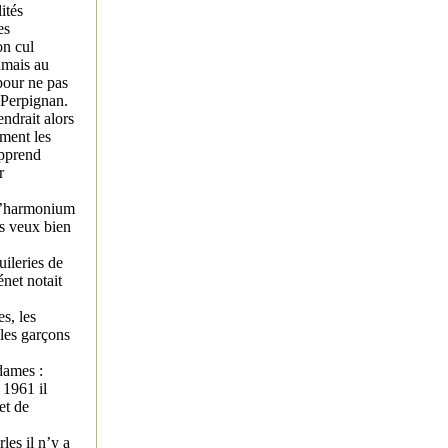
ités
es
on cul
amais au
pour ne pas
 Perpignan.
ndrait alors
ment les
apprend
r
 l’harmonium
us veux bien
uileries de
net notait
s, les
les garçons
dames :
 1961 il
et de
les il n’y a