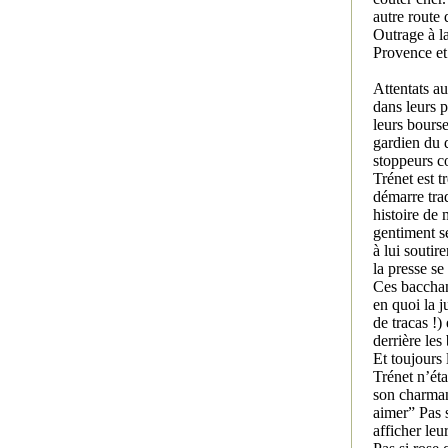
autre route 
Outrage à l
Provence et 
Attentats a
dans leurs p
leurs bourse
gardien du 
stoppeurs c
Trénet est t
démarre tra
histoire de 
gentiment s
à lui soutir
la presse se
Ces bacchan
en quoi la j
de tracas !)
derrière les
Et toujours 
Trénet n’ét
son charman
aimer” Pas s
afficher leu