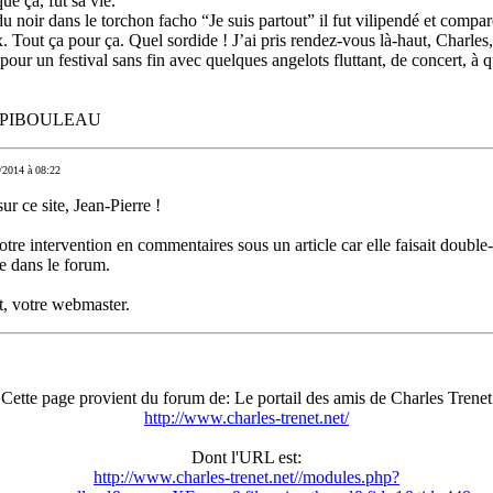
que ça, fut sa vie.
 noir dans le torchon facho “Je suis partout” il fut vilipendé et compar
 Tout ça pour ça. Quel sordide ! J’ai pris rendez-vous là-haut, Charles,
pour un festival sans fin avec quelques angelots fluttant, de concert, à 
re PIBOULEAU
/2014 à 08:22
r ce site, Jean-Pierre !
votre intervention en commentaires sous un article car elle faisait doubl
e dans le forum.
, votre webmaster.
Cette page provient du forum de: Le portail des amis de Charles Trenet
http://www.charles-trenet.net/
Dont l'URL est:
http://www.charles-trenet.net//modules.php?