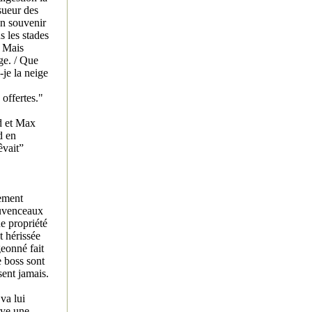
 sueur des
on souvenir
 les stades
/ Mais
ège. / Que
-je la neige
 offertes."
d et Max
d en
êvait”
sement
ouvenceaux
e propriété
t hérissée
geonné fait
e boss sont
sent jamais.
va lui
ive une