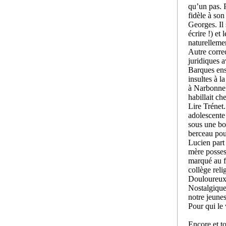
qu’un pas. 
fidèle à so
Georges. Il 
écrire !) et
naturellemen
Autre corre
juridiques 
Barques enso
insultes à l
à Narbonne e
habillait ch
Lire Trénet
adolescente
sous une bo
berceau pou
Lucien part
mère possess
marqué au fe
collège reli
Douloureux 
Nostalgique
notre jeune
Pour qui le
Encore et to