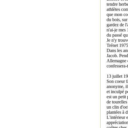
tendre herbe
athlètes com
que mon coe
du bois, sur
gardez de l'
n'ai-je mes 
du passé qui
Je n'y trouv
Trénet 197
Dans les an
Jacob. Pend
Allemagne c
confessera-t-
13 juillet 
Son coeur f
anonyme, il
et inculpé 
est un petit
de tourelles
un clin d'oe
plantées à d
L'intérieur 
appréciation
coûter cher.