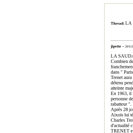
LA
Thread:
-
jipette
28/6/2
LA SAUD
Combien de 
franchement 
dans " Pari
Trenet aura 
détenu pend
atteinte maj
En 1963, il
personne de
rabatteur ".
Après 28 jou
Aixois lui t
Charles Tren
d'actualité 
TRENET et 