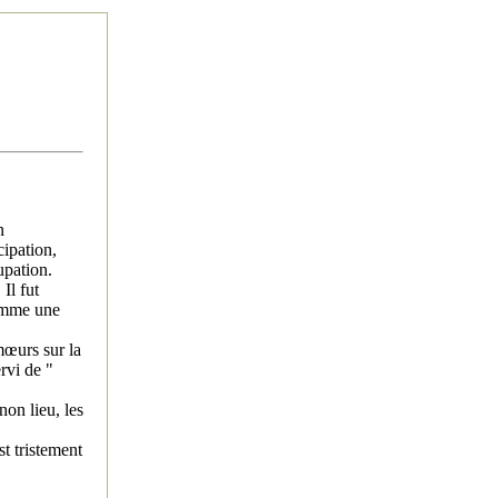
n
cipation,
upation.
Il fut
comme une
mœurs sur la
rvi de "
non lieu, les
st tristement