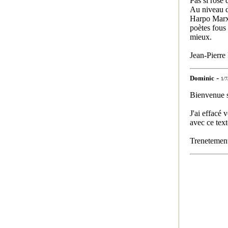
Pas si rose 
Au niveau du
Harpo Marx.
poètes fous 
mieux.
Jean-Pier
-
Dominic
1/7
Bienvenue su
J'ai effacé 
avec ce text
Trenetement