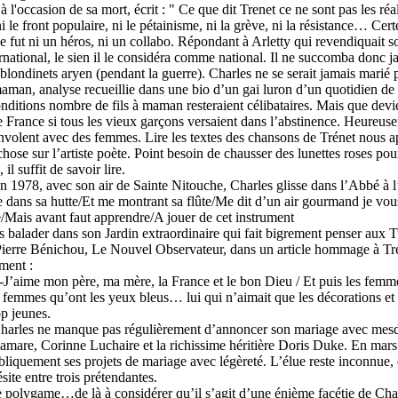
 l'occasion de sa mort, écrit : " Ce que dit Trenet ce ne sont pas les réal
ni le front populaire, ni le pétainisme, ni la grève, ni la résistance… Cert
ut ni un héros, ni un collabo. Répondant à Arletty qui revendiquait s
national, le sien il le considéra comme national. Il ne succomba donc j
blondinets aryen (pendant la guerre). Charles ne se serait jamais marié 
maman, analyse recueillie dans une bio d’un gai luron d’un quotidien de
nditions nombre de fils à maman resteraient célibataires. Mais que devie
 France si tous les vieux garçons versaient dans l’abstinence. Heureuse
olent avec des femmes. Lire les textes des chansons de Trénet nous 
ose sur l’artiste poète. Point besoin de chausser des lunettes roses pou
il suffit de savoir lire.
 en 1978, avec son air de Sainte Nitouche, Charles glisse dans l’Abbé à
ite dans sa hutte/Et me montrant sa flûte/Me dit d’un air gourmand je vo
/Mais avant faut apprendre/A jouer de cet instrument
 balader dans son Jardin extraordinaire qui fait bigrement penser aux T
 Pierre Bénichou, Le Nouvel Observateur, dans un article hommage à Tré
ment :
: -J’aime mon père, ma mère, la France et le bon Dieu / Et puis les femme
 femmes qu’ont les yeux bleus… lui qui n’aimait que les décorations et 
op jeunes.
harles ne manque pas régulièrement d’annoncer son mariage avec mes
mare, Corinne Luchaire et la richissime héritière Doris Duke. En mars
liquement ses projets de mariage avec légèreté. L’élue reste inconnue, 
ésite entre trois prétendantes.
e polygame…de là à considérer qu’il s’agit d’une énième facétie de Char