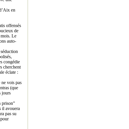
 d’Aix en
tis offensés
soucieux de
e mois. Le
ons auto-
e séduction
olisés,
les congédie
rs cherchent
le éclate :
 ne vois pas
entras (que
s jours
a prison”
 il avouera
ura pas su
 pour