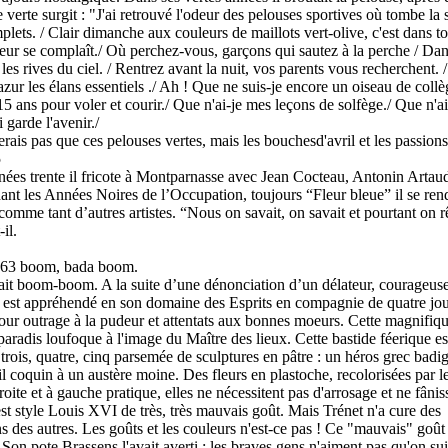
 verte surgit : "J'ai retrouvé l'odeur des pelouses sportives où tombe la
plets. / Clair dimanche aux couleurs de maillots vert-olive, c'est dans t
ur se complaît./ Où perchez-vous, garçons qui sautez à la perche / Dans
 les rives du ciel. / Rentrez avant la nuit, vos parents vous recherchent. 
azur les élans essentiels ./ Ah ! Que ne suis-je encore un oiseau de coll
15 ans pour voler et courir./ Que n'ai-je mes leçons de solfège./ Que n'ai
 garde l'avenir./
erais pas que ces pelouses vertes, mais les bouchesd'avril et les passions
5
nées trente il fricote à Montparnasse avec Jean Cocteau, Antonin Artau
ant les Années Noires de l’Occupation, toujours “Fleur bleue” il se ren
omme tant d’autres artistes. “Nous on savait, on savait et pourtant on r
il.
1963 boom, bada boom.
ait boom-boom. A la suite d’une dénonciation d’un délateur, courageu
 est appréhendé en son domaine des Esprits en compagnie de quatre j
pour outrage à la pudeur et attentats aux bonnes moeurs. Cette magnifiqu
 paradis loufoque à l'image du Maître des lieux. Cette bastide féerique es
 trois, quatre, cinq parsemée de sculptures en pâtre : un héros grec badi
il coquin à un austère moine. Des fleurs en plastoche, recolorisées par l
roite et à gauche pratique, elles ne nécessitent pas d'arrosage et ne fânis
est style Louis XVI de très, très mauvais goût. Mais Trénet n'a cure des
s des autres. Les goûts et les couleurs n'est-ce pas ! Ce "mauvais" goût 
 Son pote Brassens l'avait averti : les braves gens n'aiment pas qu'on su