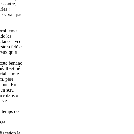
r contre,
rles :
ne savait pas
 problèmes
de les
latanes avec
stera fidèle
veux qu’il
cette banane
. Il est né
ait sur le
om, père
inine. En
 en sera
aire dans un
iste.
u temps de
sse"
digestion la