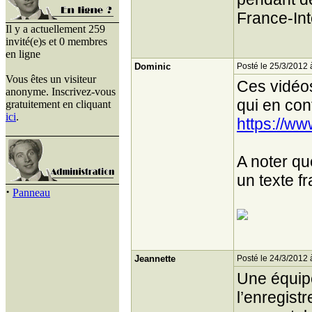
France-In
Il y a actuellement 259
invité(e)s et 0 membres
en ligne
Dominic
Posté le 25/3/2012 
Vous êtes un visiteur
Ces vidéos
anonyme. Inscrivez-vous
qui en con
gratuitement en cliquant
ici
.
https://ww
A noter qu
un texte f
·
Panneau
Jeannette
Posté le 24/3/2012 
Une équipe
l’enregist