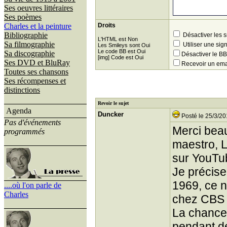
Ses oeuvres littéraires
Ses poèmes
Charles et la peinture
Droits
Bibliographie
Désactiver les 
L'HTML est Non
Sa filmographie
Utiliser une sig
Les Smileys sont Oui
Le code BB est Oui
Sa discographie
Désactiver le 
[img] Code est Oui
Ses DVD et BluRay
Recevoir un ema
Toutes ses chansons
Ses récompenses et
distinctions
Revoir le sujet
Agenda
Duncker
Posté le 25/3/20
Pas d'événements
Merci beau
programmés
maestro, L
sur YouTu
Je précise
1969, ce n
....où l'on parle de
Charles
chez CBS 
La chance 
pendant de