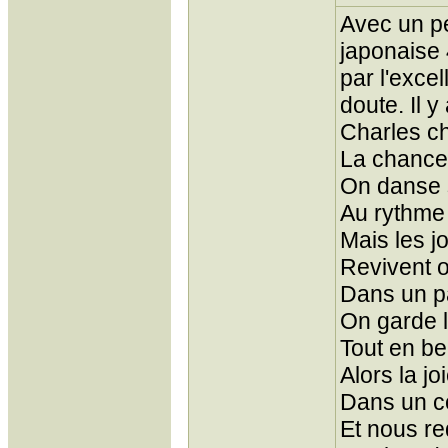
Avec un pe
japonaise
par l'exc
doute. Il y
Charles ch
La chance
On danse 
Au rythme
Mais les j
Revivent on
Dans un pa
On garde l
Tout en be
Alors la j
Dans un c
Et nous re