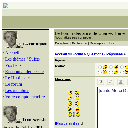
Le Forum des amis de Charles Trenet
Vous n'êtes pas connecté
Enregistrer
|
Rechercher
|
Messages du Jour
·
Accueil
Accueil du Forum
>
Questions - Réponses
>
·
Les thèmes / Sujets
Réponse
·
Vos liens
Icône:
·
Recommander ce site
·
Le Hit du site
Message:
·
Le forum
·
Les membres
·
Votre compte membre
[
Plus de smilies...
]
Sa vie de 1913 à 2001