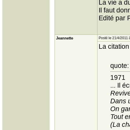
La vie a d
Il faut do
Edité par 
Jeannette
Posté le 21/4/2011 
La citation
quote:
1971
... Il éc
Reviven
Dans u
On gar
Tout e
(La c