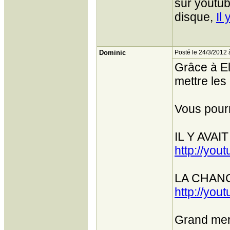
sur youtub
disque,
Il
Dominic
Posté le 24/3/2012 
Grâce à El
mettre les
Vous pourr
IL Y AVA
http://yo
LA CHAN
http://yo
Grand merc