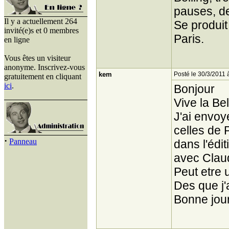
pauses, de 
Il y a actuellement 264
Se produit
invité(e)s et 0 membres
Paris.
en ligne
Vous êtes un visiteur
anonyme. Inscrivez-vous
kem
Posté le 30/3/2011 
gratuitement en cliquant
ici
.
Bonjour
Vive la Bel
J'ai envoy
celles de 
·
Panneau
dans l'édi
avec Claud
Peut etre 
Des que j'
Bonne jou