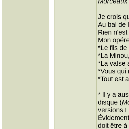
Morceaux 
Je crois qu
Au bal de l
Rien n'est
Mon opére
*Le fils d
*La Minou
*La valse 
*Vous qui 
*Tout est 
* Il y a a
disque (
Mo
versions L
Évidement 
doit être 