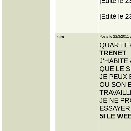
[Edité le 
[Edité le 
kem
Posté le 22/3/2011 
QUARTIER
TRENET
J'HABITE
QUE LE SI
JE PEUX
OU SON E
TRAVAILL
JE NE P
ESSAYER
5I LE WE