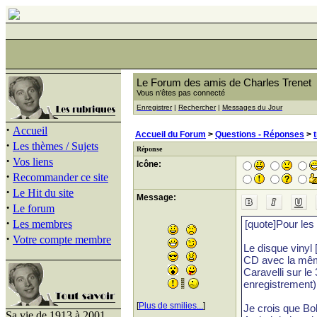
Le Forum des amis de Charles Trenet
Vous n'êtes pas connecté
Enregistrer
|
Rechercher
|
Messages du Jour
·
Accueil
Accueil du Forum
>
Questions - Réponses
>
·
Les thèmes / Sujets
Réponse
·
Vos liens
Icône:
·
Recommander ce site
·
Le Hit du site
Message:
·
Le forum
·
Les membres
·
Votre compte membre
[
Plus de smilies...
]
Sa vie de 1913 à 2001