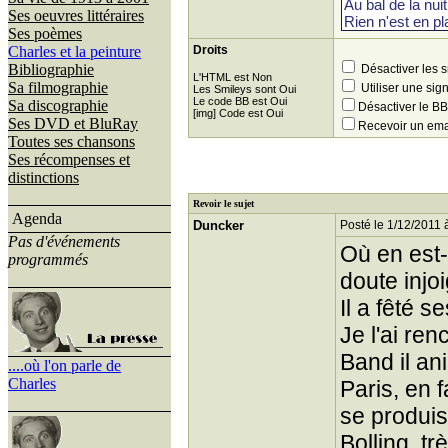
Ses oeuvres littéraires
Ses poèmes
Charles et la peinture
Droits
Bibliographie
Désactiver les 
L'HTML est Non
Sa filmographie
Utiliser une sig
Les Smileys sont Oui
Le code BB est Oui
Sa discographie
Désactiver le 
[img] Code est Oui
Ses DVD et BluRay
Recevoir un ema
Toutes ses chansons
Ses récompenses et
distinctions
Revoir le sujet
Agenda
Duncker
Posté le 1/12/2011 
Pas d'événements
Où en est-
programmés
doute injo
Il a fêté 
Je l'ai re
Band il an
....où l'on parle de
Charles
Paris, en 
se produisa
Bolling, t