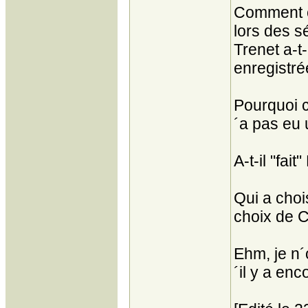
Comment c´
lors des 
Trenet a-t
enregistr
Pourquoi c
´a pas eu 
A-t-il "fai
Qui a choi
choix de C
Ehm, je n´
´il y a enc