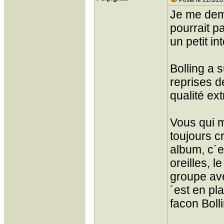
Posté le 22/3/20
Je me dem
pourrait pa
un petit i
Bolling a s
reprises d
qualité ex
Vous qui me
toujours cr
album, c´e
oreilles, l
groupe ave
´est en pl
facon Bolli