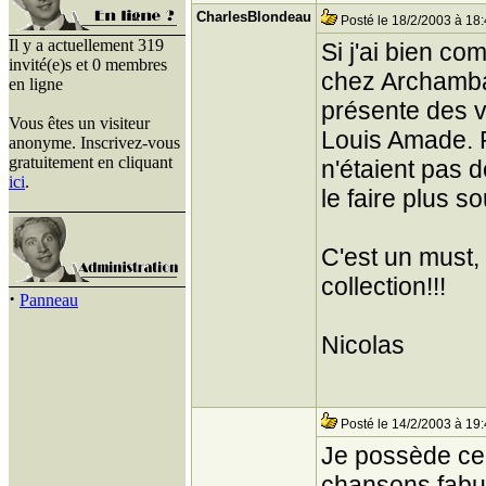
CharlesBlondeau
Posté le 18/2/2003 à 18
Il y a actuellement 319
Si j'ai bien com
invité(e)s et 0 membres
chez Archambau
en ligne
présente des v
Vous êtes un visiteur
Louis Amade. P
anonyme. Inscrivez-vous
gratuitement en cliquant
n'étaient pas d
ici
.
le faire plus s
C'est un must,
collection!!!
·
Panneau
Nicolas
Posté le 14/2/2003 à 19
Je possède ce c
chansons fabu