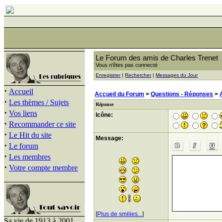
Le Forum des amis de Charles Trenet
Vous n'êtes pas connecté
Enregistrer
|
Rechercher
|
Messages du Jour
·
Accueil
Accueil du Forum
>
Questions - Réponses
>
·
Les thèmes / Sujets
Réponse
·
Vos liens
Icône:
·
Recommander ce site
·
Le Hit du site
Message:
·
Le forum
·
Les membres
·
Votre compte membre
[
Plus de smilies...
]
Sa vie de 1913 à 2001