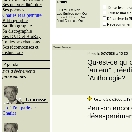
Droits
Ses oeuvres littéraires
Désactiver les
Ses poèmes
L'HTML est Non
Utiliser une si
Les Smileys sont Oui
Charles et la peinture
Le code BB est Oui
Désactiver le
Bibliographie
[img] Code est Oui
Recevoir un em
Sa filmographie
Sa discographie
Ses DVD et BluRay
Toutes ses chansons
Ses récompenses et
Revoir le sujet
distinctions
Posté le 8/2/2006 à 13:03
Qu-est-ce qu´o
Agenda
´auteur" , réed
Pas d'événements
programmés
´Anthologie?
Posté le 27/7/2005 à 13
Peut-on encore
....où l'on parle de
Charles
désesperément 