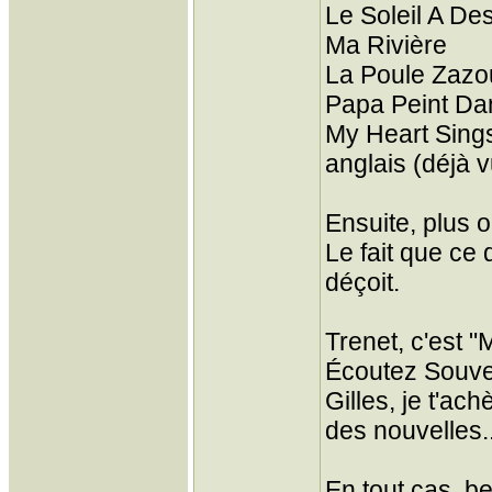
Le Soleil A De
Ma Rivière
La Poule Zazo
Papa Peint Dan
My Heart Sings 
anglais (déjà 
Ensuite, plus 
Le fait que ce
déçoit.
Trenet, c'est 
Écoutez Souven
Gilles, je t'a
des nouvelles..
En tout cas, be