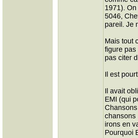
1971). On 
5046, Che
pareil. Je 
Mais tout 
figure pas
pas citer 
Il est pou
Il avait o
EMI (qui p
Chansons s
chansons 
irons en v
Pourquoi E