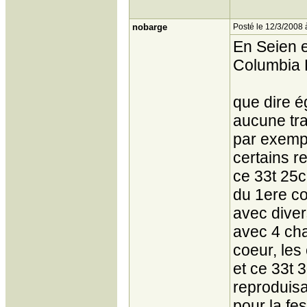
nobarge
Posté le 12/3/2008 
En Seien e
Columbia 
que dire é
aucune tra
par exempl
certains r
ce 33t 25
du 1ere c
avec diver
avec 4 cha
coeur, les
et ce 33t
reproduisan
pour la fes