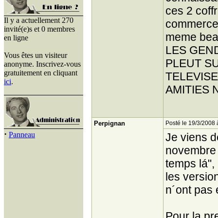
ces 2 coff
Il y a actuellement 270
commerce,
invité(e)s et 0 membres
meme beau
en ligne
LES GEND
Vous êtes un visiteur
PLEUT S
anonyme. Inscrivez-vous
gratuitement en cliquant
TELEVISE
ici
.
AMITIES
Perpignan
Posté le 19/3/2008 
·
Panneau
Je viens d
novembre 2
temps lá",
les versio
n´ont pas 
Pour la pr