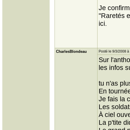
Je confirm
"Raretés et
ici.
CharlesBlondeau
Posté le 9/3/2008 à
Sur l'antho
les infos s
tu n'as pl
En tourné
Je fais la
Les solda
À ciel ouv
La p'tite d