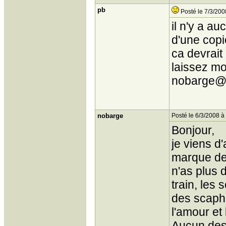
pb
Posté le 7/3/200
il n'y a a
d'une copi
ca devrait 
laissez mo
nobarge@c
nobarge
Posté le 6/3/2008 à
Bonjour,
je viens d
marque de E
n'as plus 
train, les
des scapha
l'amour et 
Aucun des c