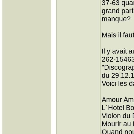
37-63 quan
grand part
manque?
Mais il fau
Il y avait
262-15463
"Discograp
du 29.12.
Voici les 
Amour Am
L´Hotel B
Violon du 
Mourir au
Quand nou