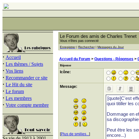
Le Forum des amis de Charles Trenet
Vous n'êtes pas connecté
Enregistrer
|
Rechercher
|
Messages du Jour
·
Accueil
Accueil du Forum
>
Questions - Réponses
>
·
Les thèmes / Sujets
Réponse
·
Vos liens
Icône:
·
Recommander ce site
·
Le Hit du site
Message:
·
Le forum
·
Les membres
·
Votre compte membre
[
Plus de smilies...
]
Sa vie de 1913 à 2001