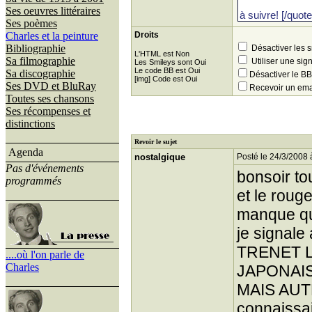
Ses oeuvres littéraires
Ses poèmes
Charles et la peinture
Droits
Bibliographie
Désactiver les 
L'HTML est Non
Sa filmographie
Utiliser une sig
Les Smileys sont Oui
Le code BB est Oui
Sa discographie
Désactiver le 
[img] Code est Oui
Ses DVD et BluRay
Recevoir un ema
Toutes ses chansons
Ses récompenses et
distinctions
Revoir le sujet
Agenda
nostalgique
Posté le 24/3/2008 
Pas d'événements
bonsoir tou
programmés
et le roug
manque qu
je signale
TRENET L
....où l'on parle de
Charles
JAPONAIS 
MAIS AUTEM
connaissa