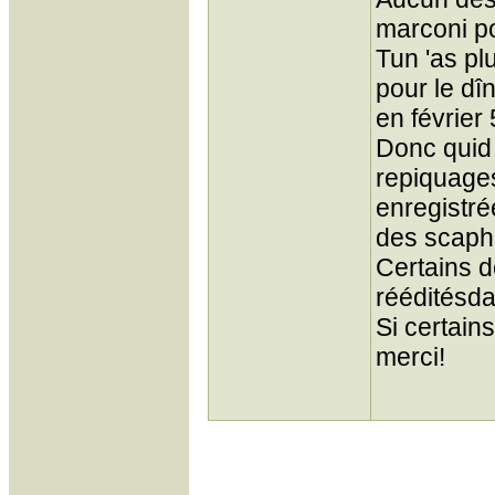
marconi po
Tun 'as pl
pour le d
en février 
Donc quid
repiquages
enregistré
des scapha
Certains d
rééditésda
Si certain
merci!