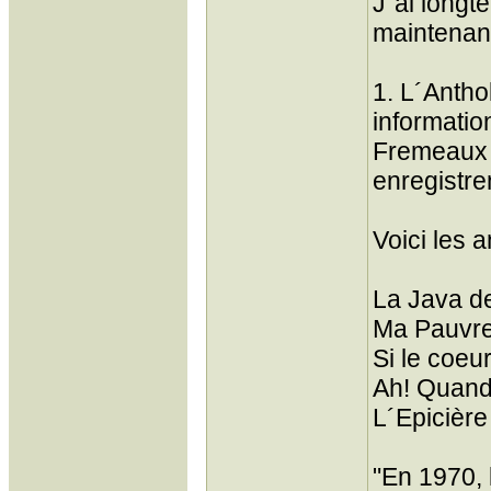
J´ai longt
maintenant
1. L´Antho
informati
Fremeaux p
enregistr
Voici les
La Java d
Ma Pauvr
Si le coeu
Ah! Quand
L´Epicièr
"En 1970, 