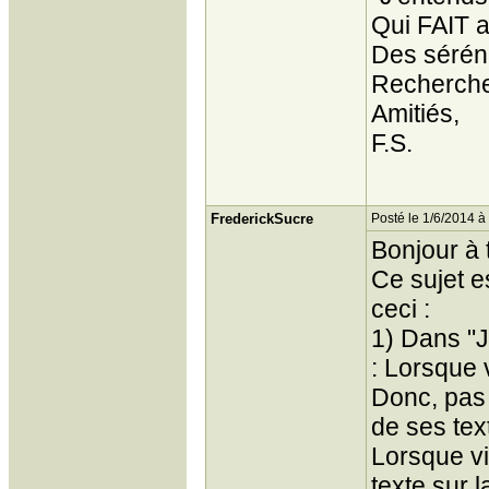
Qui FAIT 
Des sérén
Recherche 
Amitiés,
F.S.
FrederickSucre
Posté le 1/6/2014 à
Bonjour à 
Ce sujet es
ceci :
1) Dans "J
: Lorsque vi
Donc, pas 
de ses text
Lorsque viei
texte sur l