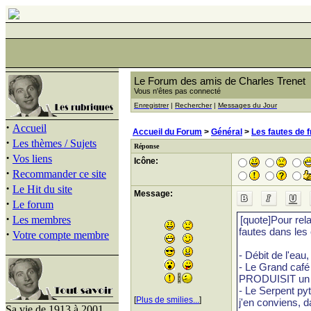
Le Forum des amis de Charles Trenet
Vous n'êtes pas connecté
Enregistrer
|
Rechercher
|
Messages du Jour
·
Accueil
Accueil du Forum
>
Général
>
Les fautes de 
·
Les thèmes / Sujets
Réponse
·
Vos liens
Icône:
·
Recommander ce site
·
Le Hit du site
Message:
·
Le forum
·
Les membres
·
Votre compte membre
[
Plus de smilies...
]
Sa vie de 1913 à 2001