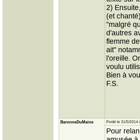
2) Ensuite
(et chanté
"malgré qu
d'autres av
flemme de r
ait" notam
l'oreille. 
voulu util
Bien à vou
F.S.
BaronneDuMaine
Posté le 31/5/2014 
Pour relanc
amusée à 