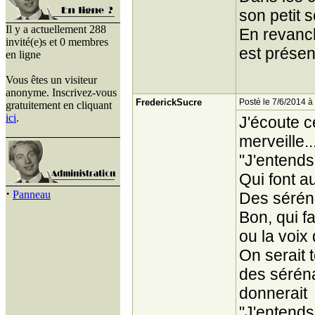
son petit 
Il y a actuellement 288
En revanch
invité(e)s et 0 membres
est présen
en ligne
Vous êtes un visiteur
anonyme. Inscrivez-vous
FrederickSucre
Posté le 7/6/2014 à
gratuitement en cliquant
ici
.
J'écoute ce
merveille..
"J'entends
Qui font 
·
Panneau
Des sérén
Bon, qui f
ou la voix 
On serait t
des séréna
donnerait
"J'entends