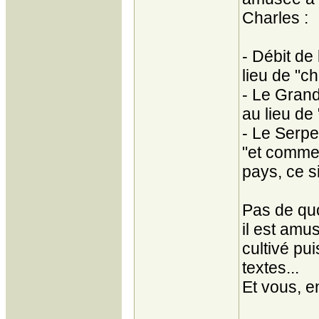
Charles :
- Débit de
lieu de "c
- Le Grand
au lieu de
- Le Serp
"et comme
pays, ce s
Pas de quo
il est amu
cultivé pu
textes...
Et vous, e