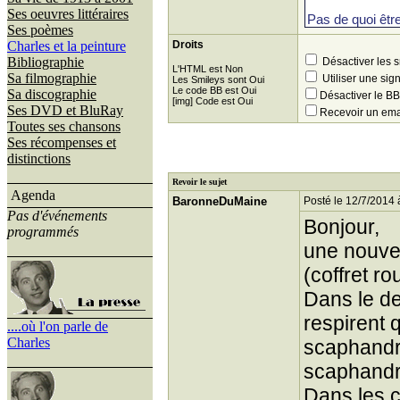
Ses oeuvres littéraires
Ses poèmes
Charles et la peinture
Droits
Bibliographie
Désactiver les 
L'HTML est Non
Sa filmographie
Utiliser une sig
Les Smileys sont Oui
Le code BB est Oui
Sa discographie
Désactiver le 
[img] Code est Oui
Ses DVD et BluRay
Recevoir un ema
Toutes ses chansons
Ses récompenses et
distinctions
Revoir le sujet
Agenda
BaronneDuMaine
Posté le 12/7/2014 
Pas d'événements
Bonjour,
programmés
une nouvel
(coffret ro
Dans le de
respirent 
....où l'on parle de
Charles
scaphandre
scaphandr
Dans les c