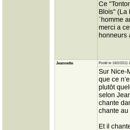
Ce "Tonton
Blois" (La
´homme anc
merci a ce
honneurs 
Jeannette
Posté le 18/2/2011 
Sur Nice-M
que ce n’e
plutôt qu
selon Jean
chante dans
chante au
Et il chante