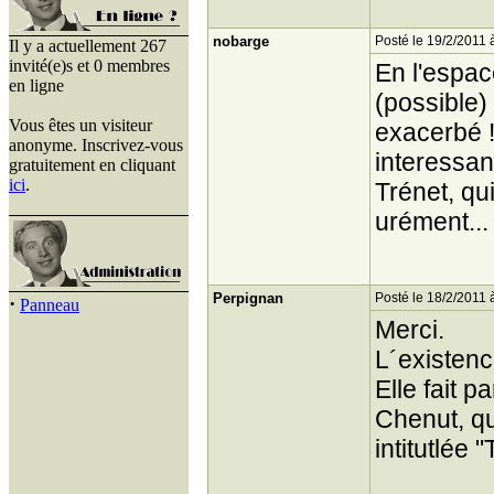
nobarge
Posté le 19/2/2011 
Il y a actuellement 267
invité(e)s et 0 membres
En l'espa
en ligne
(possible)
Vous êtes un visiteur
exacerbé 
anonyme. Inscrivez-vous
interessant
gratuitement en cliquant
ici
.
Trénet, qui
urément...
Perpignan
Posté le 18/2/2011 
·
Panneau
Merci.
L´existen
Elle fait p
Chenut, qu
intitutlée 