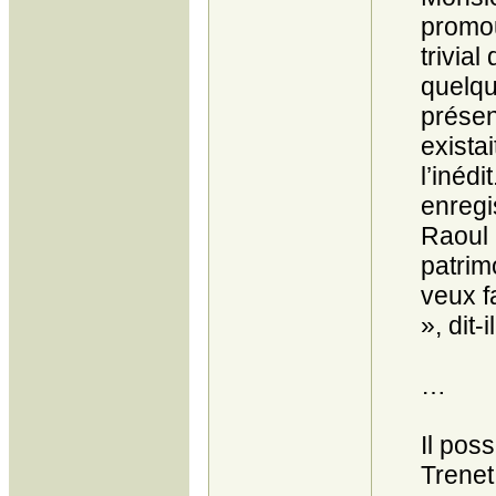
promou
trivia
quelqu
présen
exista
l’inéd
enregi
Raoul 
patrim
veux f
», dit-il
…
Il pos
Trenet 