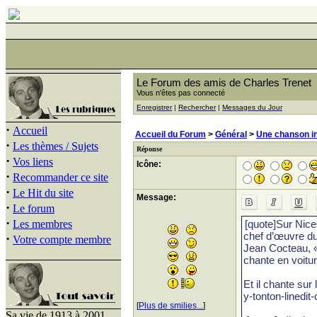
Le Forum des amis de Charles Trenet
Vous n'êtes pas connecté
Enregistrer
|
Rechercher
|
Messages du Jour
·
Accueil
Accueil du Forum
>
Général
>
Une chanson in
·
Les thèmes / Sujets
Réponse
·
Vos liens
Icône:
·
Recommander ce site
·
Le Hit du site
Message:
·
Le forum
·
Les membres
·
Votre compte membre
[
Plus de smilies...
]
Sa vie de 1913 à 2001