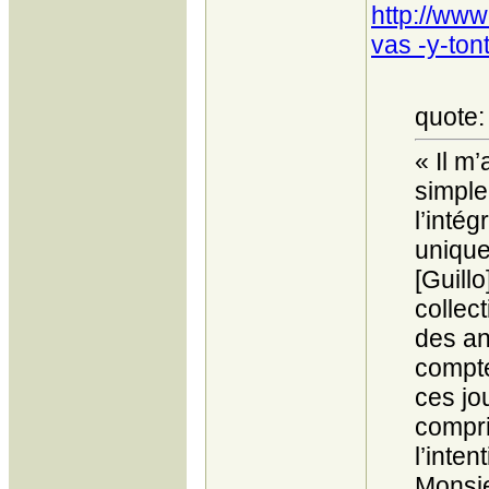
http://www
vas -y-ton
quote:
« Il m
simplem
l’inté
unique 
[Guill
collec
des an
compte
ces jou
compris
l’inten
Monsie