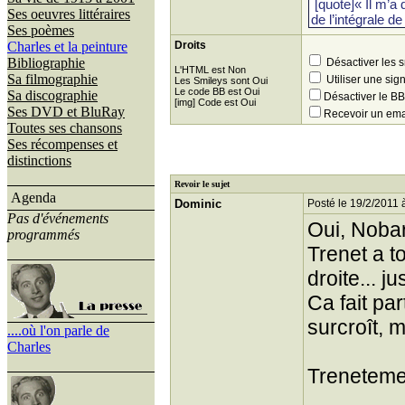
Ses oeuvres littéraires
Ses poèmes
Charles et la peinture
Droits
Bibliographie
Désactiver les 
L'HTML est Non
Sa filmographie
Utiliser une sig
Les Smileys sont Oui
Le code BB est Oui
Sa discographie
Désactiver le 
[img] Code est Oui
Ses DVD et BluRay
Recevoir un ema
Toutes ses chansons
Ses récompenses et
distinctions
Revoir le sujet
Agenda
Dominic
Posté le 19/2/2011 
Pas d'événements
Oui, Nobar
programmés
Trenet a t
droite... j
Ca fait pa
surcroît, m
....où l'on parle de
Charles
Treneteme