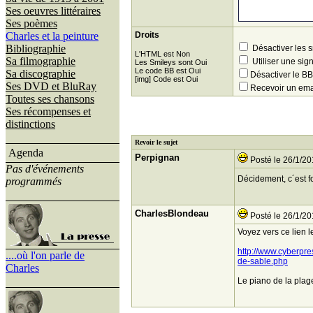
Ses oeuvres littéraires
Ses poèmes
Charles et la peinture
Droits
Bibliographie
Désactiver les 
L'HTML est Non
Sa filmographie
Utiliser une sig
Les Smileys sont Oui
Le code BB est Oui
Sa discographie
Désactiver le 
[img] Code est Oui
Ses DVD et BluRay
Recevoir un ema
Toutes ses chansons
Ses récompenses et
distinctions
Revoir le sujet
Agenda
Perpignan
Posté le 26/1/20
Pas d'événements
Décidement, c´est f
programmés
CharlesBlondeau
Posté le 26/1/20
Voyez vers ce lien l
http://www.cyberpre
....où l'on parle de
de-sable.php
Charles
Le piano de la plage