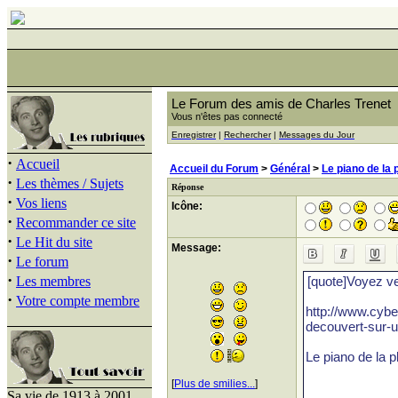
Le Forum des amis de Charles Trenet
Vous n'êtes pas connecté
Enregistrer
|
Rechercher
|
Messages du Jour
·
Accueil
Accueil du Forum
>
Général
>
Le piano de la 
·
Les thèmes / Sujets
Réponse
·
Vos liens
Icône:
·
Recommander ce site
·
Le Hit du site
Message:
·
Le forum
·
Les membres
·
Votre compte membre
[
Plus de smilies...
]
Sa vie de 1913 à 2001