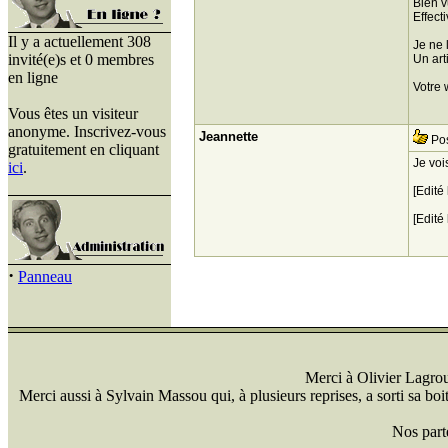
Bien v
Effecti
Il y a actuellement 308
Je ne 
invité(e)s et 0 membres
Un art
en ligne
Votre 
Vous êtes un visiteur
anonyme. Inscrivez-vous
Jeannette
Pos
gratuitement en cliquant
Je voi
ici
.
[Edité
[Edité
·
Panneau
Merci à Olivier Lagrou 
Merci aussi à Sylvain Massou qui, à plusieurs reprises, a sorti sa bo
Nos part