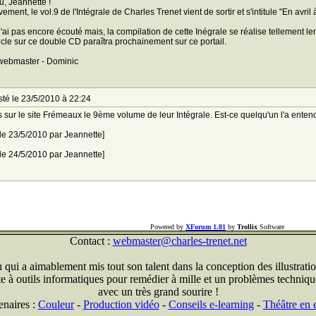
u, Jeannette !
vement, le vol.9 de l'Intégrale de Charles Trenet vient de sortir et s'intitule "En avri
l'ai pas encore écouté mais, la compilation de cette Inégrale se réalise tellement
icle sur ce double CD paraîtra prochainement sur ce portail.
webmaster - Dominic
té le 23/5/2010 à 22:24
s sur le site Frémeaux le 9ème volume de leur Intégrale. Est-ce quelqu'un l'a ente
 le 23/5/2010 par Jeannette]
 le 24/5/2010 par Jeannette]
Powered by
XForum 1.81
by
Trollix
Software
Contact :
webmaster@charles-trenet.net
qui a aimablement mis tout son talent dans la conception des illustratio
ite à outils informatiques pour remédier à mille et un problèmes technique
avec un très grand sourire !
enaires :
Couleur
-
Production vidéo
-
Conseils e-learning
-
Théâtre en e