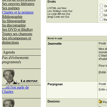
Droits
Ses oeuvres littéraires
Dé
Ses poèmes
L'HTML est Non
Ut
Les Smileys sont Oui
Charles et la peinture
Le code BB est Oui
Dé
Bibliographie
[img] Code est Oui
Re
Sa filmographie
Sa discographie
Ses DVD et BluRay
Toutes ses chansons
Ses récompenses et
Revoir le sujet
distinctions
Jeannette
Posté 
Mes di
Agenda
monde,
C'étai
Pas d'événements
d'habi
programmés
Pour m
[Edité
Perpignan
Posté 
....où l'on parle de
Enfin 
Charles
Dominic
Pos