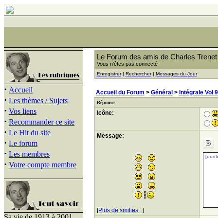
Le Forum des amis de Charles Trenet
Vous n'êtes pas connecté
Enregistrer
|
Rechercher
|
Messages du Jour
·
Accueil
Accueil du Forum
>
Général
>
Intégrale Vol 9
·
Les thèmes / Sujets
Réponse
·
Vos liens
Icône:
·
Recommander ce site
·
Le Hit du site
Message:
·
Le forum
·
Les membres
·
Votre compte membre
[
Plus de smilies...
]
Sa vie de 1913 à 2001