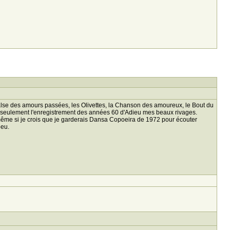
Valse des amours passées, les Olivettes, la Chanson des amoureux, le Bout du
is seulement l'enregistrement des années 60 d'Adieu mes beaux rivages.
 même si je crois que je garderais Dansa Copoeira de 1972 pour écouter
peu.