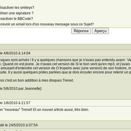
sactiver les smileys?
iliser une signature ?
sactiver le BBCode?
cevoir un email lors d'un nouveau message sous ce Sujet?
le 4/6/2010 à 14:04
sques sont arrivés ! Il y a quelques chansons que je n'avais pas entendu avant : 
 Quand on est jeune. Je n'avais cet version de Si le bon vent qu'en mp3, et j'ava
t amusant d'entendre cet version de O tropeiro avec (une version) de son histoire,
tude. Il y aussi quelques pistes parlées que je dois écouter encore pour retenir un 
oi c'est un bon addition à mes disques Trenet.
 le 5/6/2010 par Jeannette]
le 1/6/2010 à 21:57
un "nouveau" Trenet! Et un nouvel article aussi, très bien.
té le 24/5/2010 à 07:54