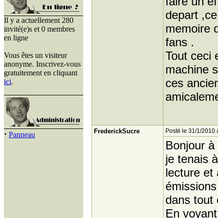
faire un e
depart ,ce
Il y a actuellement 280
memoire d
invité(e)s et 0 membres
en ligne
fans .
Tout ceci 
Vous êtes un visiteur
anonyme. Inscrivez-vous
machine s'
gratuitement en cliquant
ces ancien
ici
.
amicaleme
FrederickSucre
Posté le 31/1/2010 
·
Panneau
Bonjour à 
je tenais 
lecture et
émissions 
dans tout 
En voyant