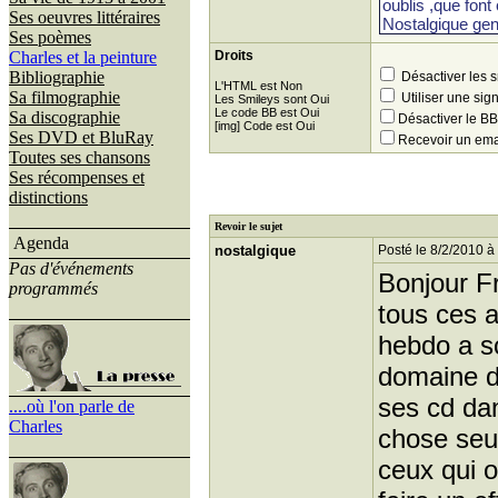
Ses oeuvres littéraires
Ses poèmes
Charles et la peinture
Droits
Bibliographie
Désactiver les 
L'HTML est Non
Sa filmographie
Utiliser une sig
Les Smileys sont Oui
Le code BB est Oui
Sa discographie
Désactiver le 
[img] Code est Oui
Ses DVD et BluRay
Recevoir un ema
Toutes ses chansons
Ses récompenses et
distinctions
Revoir le sujet
Agenda
nostalgique
Posté le 8/2/2010 à
Pas d'événements
Bonjour Fr
programmés
tous ces a
hebdo a s
domaine de
ses cd da
....où l'on parle de
Charles
chose seu
ceux qui o