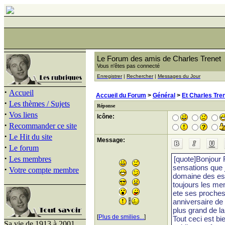
Le Forum des amis de Charles Trenet
Vous n'êtes pas connecté
Enregistrer
|
Rechercher
|
Messages du Jour
·
Accueil
Accueil du Forum
>
Général
>
Et Charles Tren
·
Les thèmes / Sujets
Réponse
·
Vos liens
Icône:
·
Recommander ce site
·
Le Hit du site
Message:
·
Le forum
·
Les membres
·
Votre compte membre
[
Plus de smilies...
]
Sa vie de 1913 à 2001