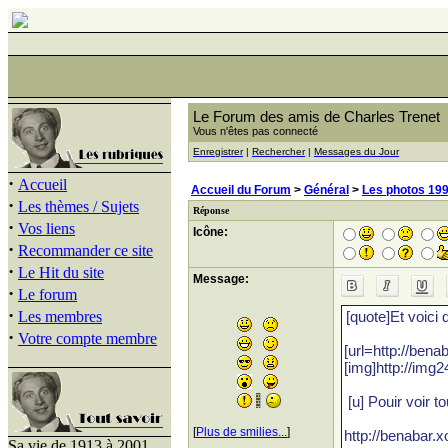
Le Forum des amis de Charles Trenet
Vous n'êtes pas connecté
Enregistrer
|
Rechercher
|
Messages du Jour
·
Accueil
Accueil du Forum
>
Général
>
Les photos 199
·
Les thèmes / Sujets
Réponse
·
Vos liens
Icône:
·
Recommander ce site
·
Le Hit du site
Message:
·
Le forum
·
Les membres
·
Votre compte membre
[
Plus de smilies...
]
Sa vie de 1913 à 2001