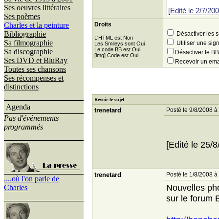
Ses oeuvres littéraires
Ses poèmes
Charles et la peinture
Droits
Bibliographie
Désactiver les 
L'HTML est Non
Sa filmographie
Utiliser une sig
Les Smileys sont Oui
Le code BB est Oui
Sa discographie
Désactiver le 
[img] Code est Oui
Ses DVD et BluRay
Recevoir un ema
Toutes ses chansons
Ses récompenses et
distinctions
Revoir le sujet
Agenda
trenetard
Posté le 9/8/2008 à
Pas d'événements
programmés
[Edité le 25/
trenetard
Posté le 1/8/2008 à
....où l'on parle de
Nouvelles pho
Charles
sur le forum B