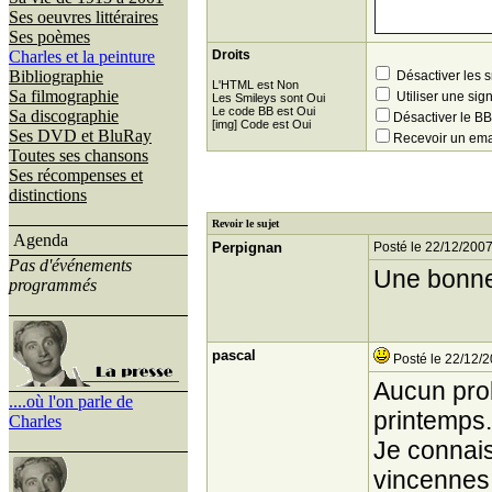
Ses oeuvres littéraires
Ses poèmes
Charles et la peinture
Droits
Bibliographie
Désactiver les 
L'HTML est Non
Sa filmographie
Utiliser une sig
Les Smileys sont Oui
Le code BB est Oui
Sa discographie
Désactiver le 
[img] Code est Oui
Ses DVD et BluRay
Recevoir un ema
Toutes ses chansons
Ses récompenses et
distinctions
Revoir le sujet
Agenda
Perpignan
Posté le 22/12/2007
Pas d'événements
Une bonne 
programmés
pascal
Posté le 22/12/2
Aucun prob
....où l'on parle de
printemps.
Charles
Je connais
vincennes 