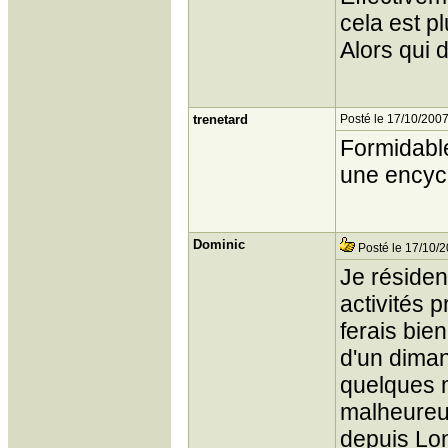
cela est p
Alors qui 
trenetard
Posté le 17/10/2007
Formidable
une encycl
Dominic
Posté le 17/10/2
Je résiden
activités p
ferais bie
d'un diman
quelques m
malheureus
depuis Lon