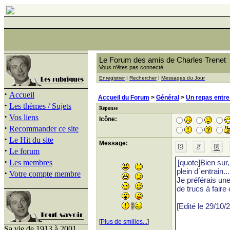
Le Forum des amis de Charles Trenet
Vous n'êtes pas connecté
Enregistrer
|
Rechercher
|
Messages du Jour
·
Accueil
Accueil du Forum
>
Général
>
Un repas entre
·
Les thèmes / Sujets
Réponse
·
Vos liens
Icône:
·
Recommander ce site
·
Le Hit du site
Message:
·
Le forum
·
Les membres
·
Votre compte membre
[
Plus de smilies...
]
Sa vie de 1913 à 2001