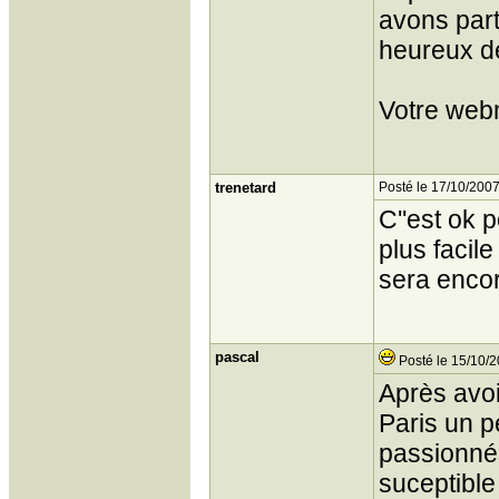
avons part
heureux de
Votre web
trenetard
Posté le 17/10/2007
C''est ok 
plus facil
sera enco
pascal
Posté le 15/10/2
Après avoi
Paris un p
passionnés
suceptible