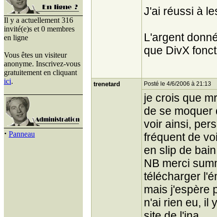
J'ai réussi à l
Il y a actuellement 316
invité(e)s et 0 membres
L'argent donné
en ligne
que DivX fonct
Vous êtes un visiteur
anonyme. Inscrivez-vous
gratuitement en cliquant
ici
.
trenetard
Posté le 4/6/2006 à 21:13
je crois que mr 
de se moquer d
voir ainsi, per
·
Panneau
fréquent de vo
en slip de bain
NB merci summi
télécharger l'
mais j'espère p
n'ai rien eu, i
site de l'ina