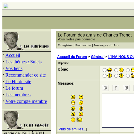
Le Forum des amis de Charles Trenet
Vous n'êtes pas connecté
Enregistrer
|
Rechercher
|
Messages du Jour
·
Accueil
Accueil du Forum
>
Général
>
L'INA NOUS O
·
Les thèmes / Sujets
Réponse
·
Vos liens
Icône:
·
Recommander ce site
·
Le Hit du site
Message:
·
Le forum
·
Les membres
·
Votre compte membre
[
Plus de smilies...
]
Sa vie de 1913 à 2001