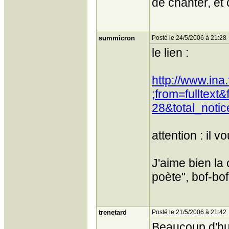
de chanter, et 
summicron
Posté le 24/5/2006 à 21:28
le lien :
http://www.ina
;from=fulltex
28&total_noti
attention : il 
J'aime bien la
poète", bof-bo
trenetard
Posté le 21/5/2006 à 21:42
Beaucoup d'h