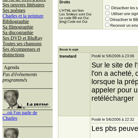
Droits
Ses oeuvres littéraires
Désactiver les 
Ses poèmes
L'HTML est Non
Utiliser une sig
Les Smileys sont Oui
Charles et la peinture
Le code BB est Oui
Désactiver le 
Bibliographie
[img] Code est Oui
Recevoir un ema
Sa filmographie
Sa discographie
Ses DVD et BluRay
Toutes ses chansons
Ses récompenses et
Revoir le sujet
distinctions
trenetard
Posté le 5/6/2006 à 23:06
Sur le site de 
Agenda
l'on a acheté,
Pas d'événements
programmés
lorsque la prép
appeler pour u
retélécharger
....où l'on parle de
Charles
Posté le 5/6/2006 à 22:32
Les pbs peuven