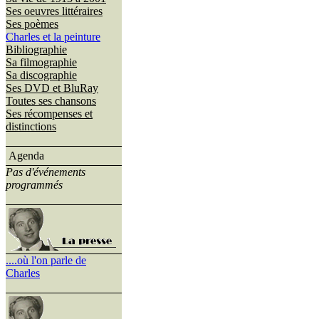
Ses oeuvres littéraires
Ses poèmes
Charles et la peinture
Bibliographie
Sa filmographie
Sa discographie
Ses DVD et BluRay
Toutes ses chansons
Ses récompenses et
distinctions
Agenda
Pas d'événements
programmés
....où l'on parle de
Charles