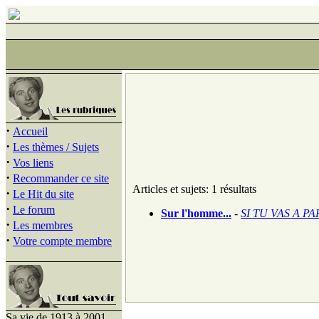
·
Accueil
·
Les thèmes / Sujets
·
Vos liens
·
Recommander ce site
Articles et sujets: 1 résultats
·
Le Hit du site
·
Le forum
Sur l'homme...
-
SI TU VAS A PAR
·
Les membres
·
Votre compte membre
Sa vie de 1913 à 2001