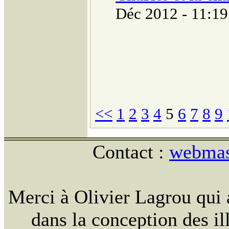
Déc 2012 - 11:19
<<
1
2
3
4
5
6
7
8
9
Contact :
webmast
Merci à Olivier Lagrou qui 
dans la conception des ill