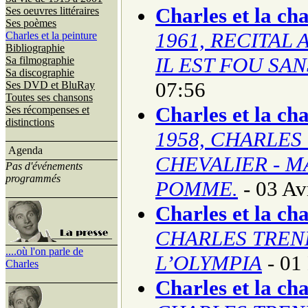
Charles et la ch
Ses oeuvres littéraires
Ses poèmes
1961, RECITAL 
Charles et la peinture
Bibliographie
IL EST FOU SA
Sa filmographie
Sa discographie
07:56
Ses DVD et BluRay
Toutes ses chansons
Charles et la ch
Ses récompenses et
distinctions
1958, CHARLES
Agenda
CHEVALIER - M
Pas d'événements
programmés
POMME.
- 03 Av
Charles et la ch
CHARLES TREN
....où l'on parle de
L’OLYMPIA
- 01
Charles
Charles et la ch