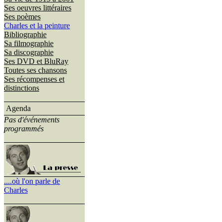
Ses oeuvres littéraires
Ses poèmes
Charles et la peinture
Bibliographie
Sa filmographie
Sa discographie
Ses DVD et BluRay
Toutes ses chansons
Ses récompenses et
distinctions
Agenda
Pas d'événements
programmés
....où l'on parle de
Charles