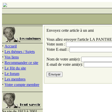
Envoyez cette article à un ami
Vous allez envoyer l'article
LA PANTHER
Votre nom :
·
Accueil
Votre E-mail :
·
Les thèmes / Sujets
·
Vos liens
Nom de votre ami(e):
·
Recommander ce site
E-mail de votre ami(e):
·
Le Hit du site
·
Le forum
·
Les membres
·
Votre compte membre
Sa vie de 1913 à 2001