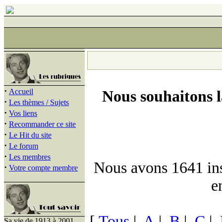
·
Accueil
Nous souhaitons 
·
Les thèmes / Sujets
·
Vos liens
·
Recommander ce site
·
Le Hit du site
·
Le forum
·
Les membres
Nous avons 1641 insc
·
Votre compte membre
e
[
Tous
|
A
|
B
|
C
|
Sa vie de 1913 à 2001