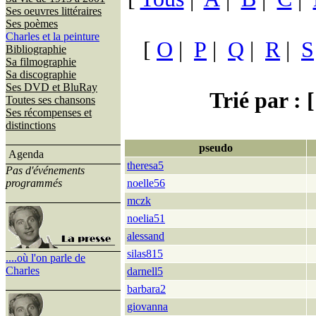
Ses oeuvres littéraires
Ses poèmes
Charles et la peinture
[
O
|
P
|
Q
|
R
|
S
Bibliographie
Sa filmographie
Sa discographie
Ses DVD et BluRay
Trié par : [
Toutes ses chansons
Ses récompenses et
distinctions
pseudo
Agenda
theresa5
Pas d'événements
programmés
noelle56
mczk
noelia51
alessand
silas815
....où l'on parle de
Charles
darnell5
barbara2
giovanna