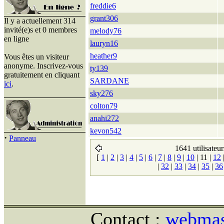
freddie6
grant306
Il y a actuellement 314
invité(e)s et 0 membres
melody76
en ligne
lauryn16
heather9
Vous êtes un visiteur
anonyme. Inscrivez-vous
ty139
gratuitement en cliquant
SARDANE
ici
.
sky276
colton79
anahi272
kevon542
·
Panneau
1641 utilisateur
[
1
|
2
|
3
|
4
|
5
|
6
|
7
|
8
|
9
|
10
|
11
|
12
|
32
|
33
|
34
|
35
|
36
Contact :
webmast