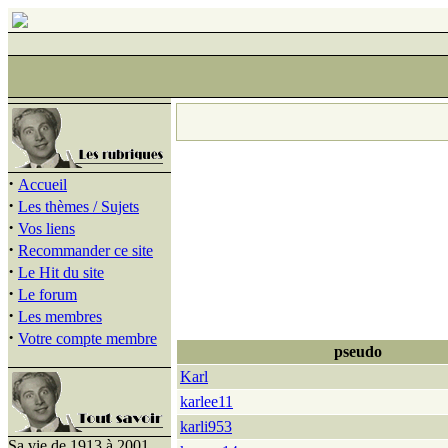
·
Accueil
·
Les thèmes / Sujets
·
Vos liens
·
Recommander ce site
·
Le Hit du site
·
Le forum
·
Les membres
·
Votre compte membre
pseudo
Karl
karlee11
karli953
Sa vie de 1913 à 2001