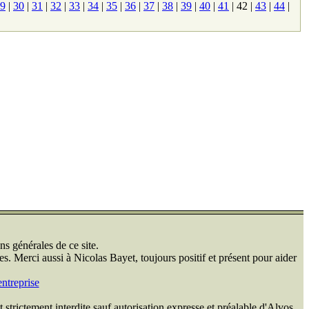
9
|
30
|
31
|
32
|
33
|
34
|
35
|
36
|
37
|
38
|
39
|
40
|
41
|
42
|
43
|
44
|
ns générales de ce site.
s. Merci aussi à Nicolas Bayet, toujours positif et présent pour aider
ntreprise
 strictement interdite sauf autorisation expresse et préalable d'Alvos