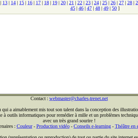
|
13
|
14
|
15
|
16
|
17
|
18
|
19
|
20
|
21
|
22
|
23
|
24
|
25
|
26
|
27
|
28
|
2
45
|
46
|
47
|
48
|
49
|
50
]
Contact :
webmaster@charles-trenet.net
qui a aimablement mis tout son talent dans la conception des illustratio
ite à outils informatiques pour remédier à mille et un problèmes technique
avec un très grand sourire !
enaires :
Couleur
-
Production vidéo
-
Conseils e-learning
-
Théâtre en e
on (représentation ou reproduction) de tout ou partie du site internet est