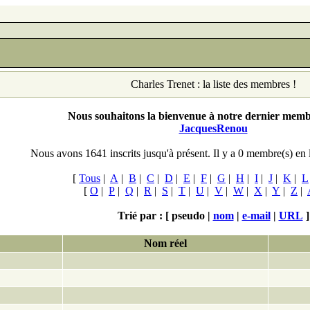
Charles Trenet : la liste des membres !
Nous souhaitons la bienvenue à notre dernier membr
JacquesRenou
Nous avons 1641 inscrits jusqu'à présent. Il y a 0
membre(s) en 
[
Tous
|
A
|
B
|
C
|
D
|
E
|
F
|
G
|
H
|
I
|
J
|
K
|
L
[
O
|
P
|
Q
|
R
|
S
|
T
|
U
|
V
|
W
|
X
|
Y
|
Z
|
Trié par : [
pseudo |
nom
|
e-mail
|
URL
]
Nom réel