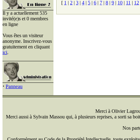
[
1
|
2
|
3
|
4
|
5
|
6
|
7
|
8
|
9
|
10
|
11
|
12
Il y a actuellement 535
invité(e)s et 0 membres
en ligne
Vous êtes un visiteur
anonyme. Inscrivez-vous
gratuitement en cliquant
ici
.
·
Panneau
Merci à Olivier Lagrou 
Merci aussi à Sylvain Massou qui, à plusieurs reprises, a sorti sa bo
Nos part
Conformément au Code de la Propriété Intellectuelle, toute exploitati