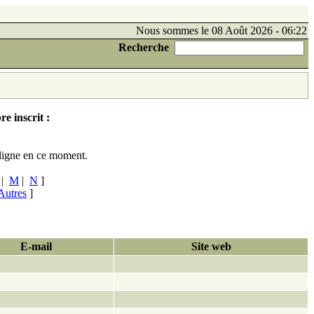
Nous sommes le 08 Août 2026 - 06:22
Recherche
e inscrit :
ligne en ce moment.
|
M
|
N
]
Autres
]
E-mail
Site web