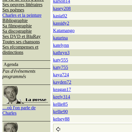
karson14
Ses oeuvres littéraires
kasey208
Ses poèmes
Charles et la peinture
kasia92
Bibliographie
kassidy2
Sa filmographie
Katamango
Sa discographie
Ses DVD et BluRay
katarina
Toutes ses chansons
katelynn
Ses récompenses et
distinctions
kathryn3
katy555
Agenda
katy755
Pas d'événements
kaya724
programmés
kayden72
keagan17
keely314
kellie85
....où l'on parle de
kellie90
Charles
kelsey88