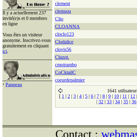
clement
clemsou
Il y a actuellement 237
invité(e)s et 0 membres
Clio
en ligne
CLOANNA
cloclo123
Vous êtes un visiteur
anonyme. Inscrivez-vous
Clodalice
gratuitement en cliquant
clovis56
ici
.
Cluzot.
cmoirambo
CoCktailC
coeurdepalmier
·
Panneau
1641 utilisateur
[
1
|
2
|
3
|
4
|
5
|
6
|
7
|
8
|
9
|
10
|
11
|
12
|
32
|
33
|
34
|
35
|
36
Contact :
webmast