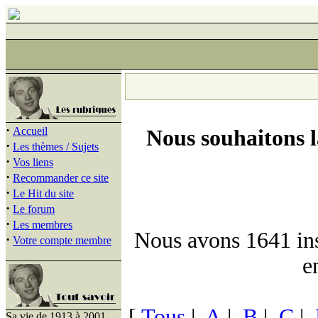
·
Accueil
Nous souhaitons 
·
Les thèmes / Sujets
·
Vos liens
·
Recommander ce site
·
Le Hit du site
·
Le forum
·
Les membres
Nous avons 1641 insc
·
Votre compte membre
e
[
Tous
|
A
|
B
|
C
|
Sa vie de 1913 à 2001