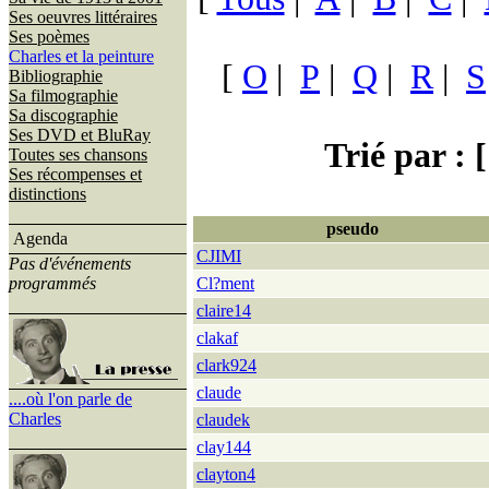
Ses oeuvres littéraires
Ses poèmes
Charles et la peinture
[
O
|
P
|
Q
|
R
|
S
Bibliographie
Sa filmographie
Sa discographie
Ses DVD et BluRay
Trié par : [
Toutes ses chansons
Ses récompenses et
distinctions
pseudo
Agenda
CJIMI
Pas d'événements
programmés
Cl?ment
claire14
clakaf
clark924
claude
....où l'on parle de
Charles
claudek
clay144
clayton4