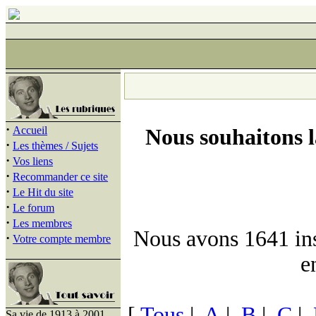
·
Accueil
Nous souhaitons 
·
Les thèmes / Sujets
·
Vos liens
·
Recommander ce site
·
Le Hit du site
·
Le forum
·
Les membres
Nous avons 1641 insc
·
Votre compte membre
e
[
Tous
|
A
|
B
|
C
|
Sa vie de 1913 à 2001