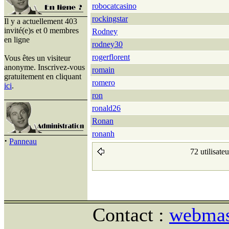
robocatcasino
rockingstar
Il y a actuellement 403
invité(e)s et 0 membres
Rodney
en ligne
rodney30
rogerflorent
Vous êtes un visiteur
anonyme. Inscrivez-vous
romain
gratuitement en cliquant
romero
ici
.
ron
ronald26
Ronan
ronanh
·
Panneau
72 utilisate
Contact :
webmast