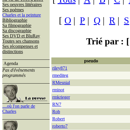
Ses oeuvres littéraires
Ses poèmes
Charles et la peinture
[
O
|
P
|
Q
|
R
|
S
Bibliographie
Sa filmographie
Sa discographie
Ses DVD et BluRay
Trié par : [
Toutes ses chansons
Ses récompenses et
distinctions
pseudo
Agenda
riley871
Pas d'événements
programmés
rmediteg
RMesnial
rminot
rmkrieger
RN7
....où l'on parle de
Charles
Rob
Robert
roberto7