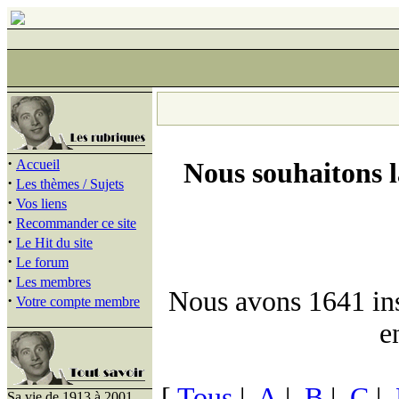
·
Accueil
Nous souhaitons 
·
Les thèmes / Sujets
·
Vos liens
·
Recommander ce site
·
Le Hit du site
·
Le forum
·
Les membres
Nous avons 1641 insc
·
Votre compte membre
e
[
Tous
|
A
|
B
|
C
|
Sa vie de 1913 à 2001