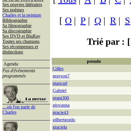
Ses oeuvres littéraires
Ses poèmes
Charles et la peinture
[
O
|
P
|
Q
|
R
|
S
Bibliographie
Sa filmographie
Sa discographie
Ses DVD et BluRay
Trié par : [
Toutes ses chansons
Ses récompenses et
distinctions
pseudo
Agenda
Gilles
Pas d'événements
programmés
grayson7
giancarl
Gabriel
grant306
giovanna
....où l'on parle de
Charles
gracie43
gilbertgordo
graciela