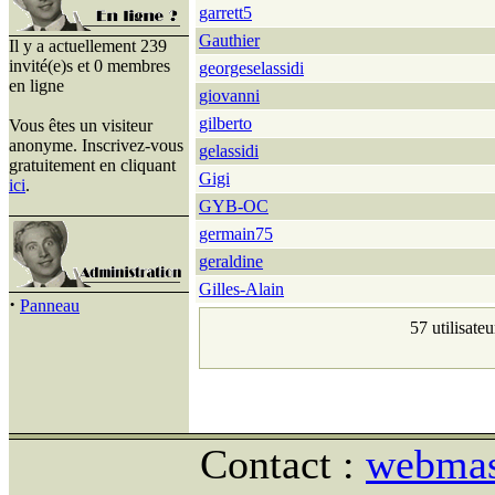
garrett5
Gauthier
Il y a actuellement 239
invité(e)s et 0 membres
georgeselassidi
en ligne
giovanni
gilberto
Vous êtes un visiteur
anonyme. Inscrivez-vous
gelassidi
gratuitement en cliquant
Gigi
ici
.
GYB-OC
germain75
geraldine
Gilles-Alain
·
Panneau
57 utilisate
Contact :
webmast