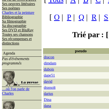
Ses oeuvres littéraires
Ses poèmes
Charles et la peinture
[
O
|
P
|
Q
|
R
|
S
Bibliographie
Sa filmographie
Sa discographie
Ses DVD et BluRay
Trié par : [
Toutes ses chansons
Ses récompenses et
distinctions
pseudo
Agenda
dracon
Pas d'événements
programmés
dimdam
dubois
dape51
david
drassolt
....où l'on parle de
Charles
darius
Dina
dana