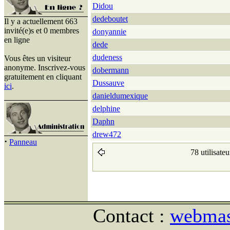
Didou
dedeboutet
Il y a actuellement 663
invité(e)s et 0 membres
donyannie
en ligne
dede
dudeness
Vous êtes un visiteur
anonyme. Inscrivez-vous
dobermann
gratuitement en cliquant
Dussauve
ici
.
danieldumexique
delphine
Daphn
drew472
·
Panneau
78 utilisate
Contact :
webmast