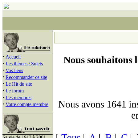
·
Accueil
Nous souhaitons 
·
Les thèmes / Sujets
·
Vos liens
·
Recommander ce site
·
Le Hit du site
·
Le forum
·
Les membres
Nous avons 1641 insc
·
Votre compte membre
e
[
Tous
|
A
|
B
|
C
|
Sa vie de 1913 à 2001